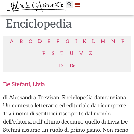
Enciclopedia
A
B
C
D
E
F
G
I
K
L
M
N
P
R
S
T
U
V
Z
D'
De
De Stefani, Livia
di Alessandra Trevisan, Enciclopedia dannunziana
Un contesto letterario ed editoriale da ricomporre
Tra i nomi di scrittrici riscoperte dal mondo
dell’editoria nell’ultimo decennio quello di Livia De
Stefani assume un ruolo di primo piano. Non meno