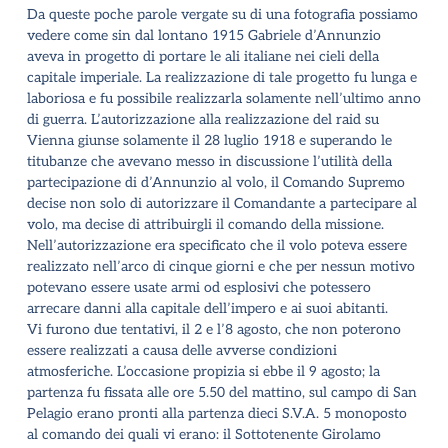
Da queste poche parole vergate su di una fotografia possiamo
vedere come sin dal lontano 1915 Gabriele d’Annunzio
aveva in progetto di portare le ali italiane nei cieli della
capitale imperiale. La realizzazione di tale progetto fu lunga e
laboriosa e fu possibile realizzarla solamente nell’ultimo anno
di guerra. L’autorizzazione alla realizzazione del raid su
Vienna giunse solamente il 28 luglio 1918 e superando le
titubanze che avevano messo in discussione l’utilità della
partecipazione di d’Annunzio al volo, il Comando Supremo
decise non solo di autorizzare il Comandante a partecipare al
volo, ma decise di attribuirgli il comando della missione.
Nell’autorizzazione era specificato che il volo poteva essere
realizzato nell’arco di cinque giorni e che per nessun motivo
potevano essere usate armi od esplosivi che potessero
arrecare danni alla capitale dell’impero e ai suoi abitanti.
Vi furono due tentativi, il 2 e l’8 agosto, che non poterono
essere realizzati a causa delle avverse condizioni
atmosferiche. L’occasione propizia si ebbe il 9 agosto; la
partenza fu fissata alle ore 5.50 del mattino, sul campo di San
Pelagio erano pronti alla partenza dieci S.V.A. 5 monoposto
al comando dei quali vi erano: il Sottotenente Girolamo