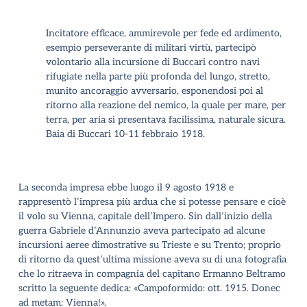
Incitatore efficace, ammirevole per fede ed ardimento,
esempio perseverante di militari virtù, partecipò
volontario alla incursione di Buccari contro navi
rifugiate nella parte più profonda del lungo, stretto,
munito ancoraggio avversario, esponendosi poi al
ritorno alla reazione del nemico, la quale per mare, per
terra, per aria si presentava facilissima, naturale sicura.
Baia di Buccari 10-11 febbraio 1918.
La seconda impresa ebbe luogo il 9 agosto 1918 e
rappresentò l’impresa più ardua che si potesse pensare e cioè
il volo su Vienna, capitale dell’Impero. Sin dall’inizio della
guerra Gabriele d’Annunzio aveva partecipato ad alcune
incursioni aeree dimostrative su Trieste e su Trento; proprio
di ritorno da quest’ultima missione aveva su di una fotografia
che lo ritraeva in compagnia del capitano Ermanno Beltramo
scritto la seguente dedica: «Campoformido: ott. 1915. Donec
ad metam: Vienna!».