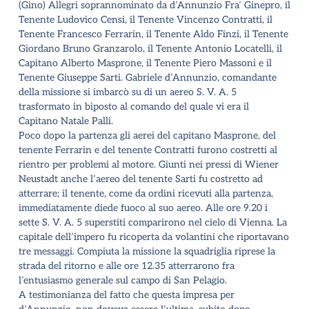
(Gino) Allegri soprannominato da d’Annunzio Fra’ Ginepro, il
Tenente Ludovico Censi, il Tenente Vincenzo Contratti, il
Tenente Francesco Ferrarin, il Tenente Aldo Finzi, il Tenente
Giordano Bruno Granzarolo, il Tenente Antonio Locatelli, il
Capitano Alberto Masprone, il Tenente Piero Massoni e il
Tenente Giuseppe Sarti. Gabriele d’Annunzio, comandante
della missione si imbarcò su di un aereo S. V. A. 5
trasformato in biposto al comando del quale vi era il
Capitano Natale Palli.
Poco dopo la partenza gli aerei del capitano Masprone, del
tenente Ferrarin e del tenente Contratti furono costretti al
rientro per problemi al motore. Giunti nei pressi di Wiener
Neustadt anche l’aereo del tenente Sarti fu costretto ad
atterrare; il tenente, come da ordini ricevuti alla partenza,
immediatamente diede fuoco al suo aereo. Alle ore 9.20 i
sette S. V. A. 5 superstiti comparirono nel cielo di Vienna. La
capitale dell’impero fu ricoperta da volantini che riportavano
tre messaggi. Compiuta la missione la squadriglia riprese la
strada del ritorno e alle ore 12.35 atterrarono fra
l’entusiasmo generale sul campo di San Pelagio.
A testimonianza del fatto che questa impresa per