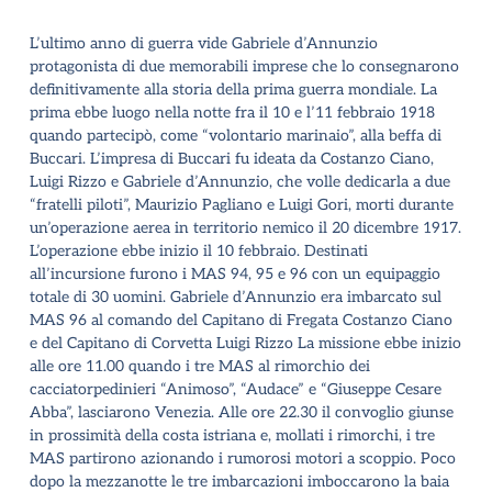
L’ultimo anno di guerra vide Gabriele d’Annunzio
protagonista di due memorabili imprese che lo consegnarono
definitivamente alla storia della prima guerra mondiale.
La
prima ebbe luogo nella notte fra il 10 e l’11 febbraio 1918
quando partecipò, come “volontario marinaio”, alla beffa di
Buccari. L’impresa di Buccari fu ideata da Costanzo Ciano,
Luigi Rizzo e Gabriele d’Annunzio, che volle dedicarla a due
“fratelli piloti”, Maurizio Pagliano e Luigi Gori, morti durante
un’operazione aerea in territorio nemico il 20 dicembre 1917.
L’operazione ebbe inizio il 10 febbraio. Destinati
all’incursione furono i MAS 94, 95 e 96 con un equipaggio
totale di 30 uomini. Gabriele d’Annunzio era imbarcato sul
MAS 96 al comando del Capitano di Fregata Costanzo Ciano
e del Capitano di Corvetta Luigi Rizzo
La missione ebbe inizio
alle ore 11.00 quando i tre MAS al rimorchio dei
cacciatorpedinieri “Animoso”, “Audace” e “Giuseppe Cesare
Abba”, lasciarono Venezia.
Alle ore 22.30 il convoglio giunse
in prossimità della costa istriana e, mollati i rimorchi, i tre
MAS partirono azionando i rumorosi motori a scoppio. Poco
dopo la mezzanotte le tre imbarcazioni imboccarono la baia