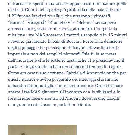
di Buccari e, spenti i motori a scoppio, misero in azione quelli
elettrici. Giunti nella parte più profonda della baia, alle ore
1,20 furono lanciati tre siluri che urtarono i piroscafi
“Burma”, “Visegrad”, “Klumetzky” e “Beloma” senza però
arrecare loro gravi danni e senza affondarli.
Compiuta la
missione i tre MAS accesero i motori a scoppio e in 15 minuti
avevano già lasciato la baia di Buccari. Forte fu la delusione
degli equipaggi che pensavano di trovarsi davanti la flotta
imperiale e non dei semplici piroscafi. Tale fu la sorpresa
dell’incursione che le batterie austriache che presidiavano il
porto e l’ingresso della baia non ebbero il tempo di reagire.
Come era ormai suo costume, Gabriele d’Annunzio anche per
questa missione aveva preparato dei messaggi che furono
abbandonati in bottiglie con nastri
tricolore. Ormai in mare
aperto i tre MAS giunsero all’incontro con le siluranti e in
formazione fecero rientro ad Ancona dove furono accolti
con grande entusiasmo e portati in trionfo.