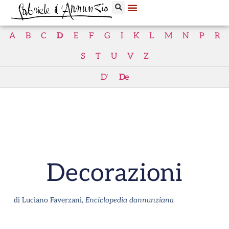
A
B
C
D
E
F
G
I
K
L
M
N
P
R
S
T
U
V
Z
D'
De
Decorazioni
di Luciano Faverzani,
Enciclopedia dannunziana