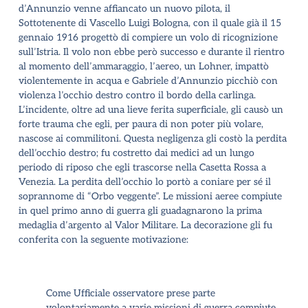
d’Annunzio venne affiancato un nuovo pilota, il
Sottotenente di Vascello Luigi Bologna, con il quale già il 15
gennaio 1916 progettò di compiere un volo di ricognizione
sull’Istria. Il volo non ebbe però successo e durante il rientro
al momento dell’ammaraggio, l’aereo, un Lohner, impattò
violentemente in acqua e Gabriele d’Annunzio picchiò con
violenza l’occhio destro contro il bordo della carlinga.
L’incidente, oltre ad una lieve ferita superficiale, gli causò un
forte trauma che egli, per paura di non poter più volare,
nascose ai commilitoni. Questa negligenza gli costò la perdita
dell’occhio destro; fu costretto dai medici ad un lungo
periodo di riposo che egli trascorse nella Casetta Rossa a
Venezia. La perdita dell’occhio lo portò a coniare per sé il
soprannome di “Orbo veggente”.
Le missioni aeree compiute
in quel primo anno di guerra gli guadagnarono la prima
medaglia d’argento al Valor Militare
.
La decorazione gli fu
conferita con la seguente
motivazione:
Come Ufficiale osservatore prese parte
volontariamente a varie missioni di guerra compiute