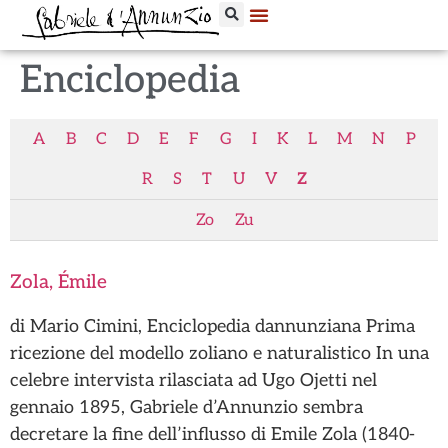
Enciclopedia
A
B
C
D
E
F
G
I
K
L
M
N
P
R
S
T
U
V
Z
Zo
Zu
Zola, Émile
di Mario Cimini, Enciclopedia dannunziana Prima
ricezione del modello zoliano e naturalistico In una
celebre intervista rilasciata ad Ugo Ojetti nel
gennaio 1895, Gabriele d’Annunzio sembra
decretare la fine dell’influsso di Emile Zola (1840-