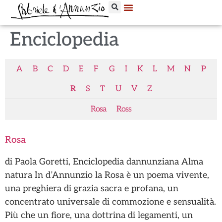
Enciclopedia
A
B
C
D
E
F
G
I
K
L
M
N
P
R
S
T
U
V
Z
Rosa
Ross
Rosa
di Paola Goretti, Enciclopedia dannunziana Alma
natura In d’Annunzio la Rosa è un poema vivente,
una preghiera di grazia sacra e profana, un
concentrato universale di commozione e sensualità.
Più che un fiore, una dottrina di legamenti, un