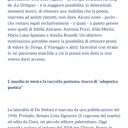
de «Le Ortique» – è la maggiore possibilità, in determinati
momenti storici, di ottenere una visibilità che la poesia,
riservata ad ambiti ristretti, non dava. Alcuni nomi – pochi –
che restano legati esclusivamente – o quasi – a questo genere
sono quelli di Sibilla Aleramo, Antonia Pozzi, Alda Merini,
Maria Luisa Spaziani e Amelia Rosselli. Un
’
ulteriore
motivazione potrebbe essere la possibilità di ottenere premi
di valore (lo Strega, il Viareggio e altri), facendosi così strada
in un panorama maschile a cui la poesia non dava (o non
voleva dare) accesso.
L
’
esordio in versi e la raccolta postuma: tracce di
“
odeporica
poetica”
La lateralità di De Stefani è marcata da una pubblicazione del
1940,
Preludio
, firmata Livia Signorini (il cognome del marito)
ed edita da Ciuni, un piccolo editore palermitano. Oggi
raccolta acclusa al volume del 2018 per Cliquot,
Poesie in