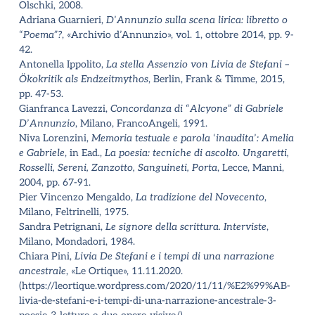
Olschki, 2008.
Adriana Guarnieri,
D
’
Annunzio sulla scena lirica: libretto o
“
Poema”?
, «Archivio d
’
Annunzio», vol. 1, ottobre 2014, pp. 9-
42.
Antonella Ippolito,
La stella Assenzio von Livia de Stefani –
Ökokritik als Endzeitmythos
, Berlin, Frank & Timme, 2015,
pp. 47-53.
Gianfranca Lavezzi,
Concordanza di
“
Alcyone” di Gabriele
D
’
Annunzio
, Milano, FrancoAngeli, 1991.
Niva Lorenzini,
Memoria testuale e parola
‘
inaudita
’
: Amelia
e Gabriele
, in Ead.,
La poesia: tecniche di ascolto. Ungaretti,
Rosselli, Sereni, Zanzotto, Sanguineti, Porta
, Lecce, Manni,
2004, pp. 67-91.
Pier Vincenzo Mengaldo,
La tradizione del Novecento
,
Milano, Feltrinelli, 1975.
Sandra Petrignani,
Le signore della scrittura. Interviste
,
Milano, Mondadori, 1984.
Chiara Pini,
Livia De Stefani e i tempi di una narrazione
ancestrale
, «Le Ortique», 11.11.2020.
(https://leortique.wordpress.com/2020/11/11/%E2%99%AB-
livia-de-stefani-e-i-tempi-di-una-narrazione-ancestrale-3-