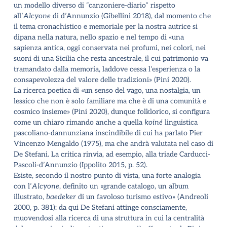
un modello diverso di
“
canzoniere-diario” rispetto
all
’
Alcyone
di d
’
Annunzio (Gibellini 2018), dal momento che
il tema cronachistico e memoriale per la nostra autrice si
dipana nella natura, nello spazio e nel tempo di «una
sapienza antica, oggi conservata nei profumi, nei colori, nei
suoni di una Sicilia che resta ancestrale, il cui patrimonio va
tramandato dalla memoria, laddove cessa l
’
esperienza o la
consapevolezza del valore delle tradizioni» (Pini 2020).
La ricerca poetica di «un senso del vago, una nostalgia, un
lessico che non è solo familiare ma che è di una comunità e
cosmico insieme» (Pini 2020), dunque folklorico, si configura
come un chiaro rimando anche a quella
koiné
linguistica
pascoliano-dannunziana inscindibile di cui ha parlato Pier
Vincenzo Mengaldo (1975), ma che andrà valutata nel caso di
De Stefani. La critica rinvia, ad esempio, alla triade Carducci-
Pascoli-d
’
Annunzio (Ippolito 2015, p. 52).
Esiste, secondo il nostro punto di vista, una forte analogia
con l
’
Alcyone
, definito un «grande catalogo, un album
illustrato,
baedeker
di un favoloso turismo estivo» (Andreoli
2000, p. 381): da qui De Stefani attinge consciamente,
muovendosi alla ricerca di una struttura in cui la centralità