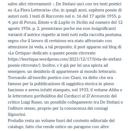
salvo altri ritrovamenti –, De Stefani uscì con tre testi poetici
su «La Fiera Letteraria» che, in quegli anni, ospitava poesie di
autori noti. I testi di
Racconto
nel n. 16 del 17 aprile 1955, p.
4; poi di
Ponza, Estate
e di
Luglio in Sicilia
sul numero del 12
agosto 1956, p. 2, presentano poche ma non insignificanti
varianti d
’
autrice rispetto ai testi noti nella raccolta postuma,
segno che il lavoro di revisione era stato affrontato con
attenzione (si veda, a tal proposito, il post apparso sul blog di
«Le Ortique» dedicato a queste poesie ritrovate:
https://leortique.wordpress.com/2021/12/17/livia-de-stefani-
poesie-ritrovate/). Inoltre, c’è già per lei una spinta ad
emergere, un desiderio di appartenere al mondo letterario.
Tornando all
’
esordio poetico con Ciuni, va detto che era
famoso per la pubblicazione di saggistica storica in pieno
fascismo e aveva infatti stampato, nel 1933, il volume
Abba e
la letteratura garibaldina dal Carducci al D
’
Annunzio
del
critico Luigi Russo, un possibile collegamento tra De Stefani e
l
’
editore stesso, proprio per la conoscenza dei coniugi
Signorini.
Preludio resta un volume fuori del contesto editoriale del
catalogo, fatto che rende ostico un paragone con altre