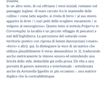
insieme.
In un altro testo, di cui offriamo i versi iniziali, restiamo nel
paesaggio inglese: «Il mare cercato fra le mammelle delle
colline / come latte sepolto, si rivela di ferro / al suo stento
apparire là dove / i neri petti delle scogliere vanamente / si
volgono al mezzogiorno». Questo testo si intitola
Polperro in
Cornovaglia
: la località è un piccolo villaggio di pescatori a
sud dell
’
Inghilterra. La percezione del naturale come
territorio poetico con ripresa di lemmi dannunziani («mare»,
«ferro» e altri), qui, fa distinguere la voce di un
’
autrice che
utilizza plausibilmente il verso alessandrino (v. 2), traducendo
anche metricamente la visione sonora ed estendendo una
liricità dello stile, deducibile già nella prosa. Dà vita a una
porosità di genere autentica e intertestuale – sottolineata
anche da Antonella Ippolito in più occasioni –, una matrice
duplice che la contraddistingue.