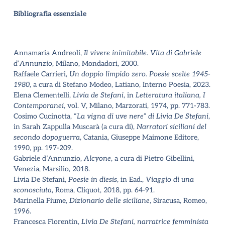
Bibliografia essenziale
Annamaria Andreoli,
Il vivere inimitabile. Vita di Gabriele
d
’
Annunzio
, Milano, Mondadori, 2000.
Raffaele Carrieri,
Un doppio limpido zero. Poesie scelte 1945-
1980
, a cura di Stefano Modeo, Latiano, Interno Poesia, 2023.
Elena Clementelli,
Livia de Stefani
, in
Letteratura italiana, I
Contemporanei
, vol. V, Milano, Marzorati, 1974, pp. 771-783.
Cosimo Cucinotta,
“
La vigna di uve nere” di Livia De Stefani
,
in Sarah Zappulla Muscarà (a cura di),
Narratori siciliani del
secondo dopoguerra
, Catania, Giuseppe Maimone Editore,
1990, pp. 197-209.
Gabriele d
’
Annunzio,
Alcyone
, a cura di Pietro Gibellini,
Venezia, Marsilio, 2018.
Livia De Stefani,
Poesie in diesis
, in Ead.,
Viaggio di una
sconosciuta
, Roma, Cliquot, 2018, pp. 64-91.
Marinella Fiume,
Dizionario delle siciliane
, Siracusa, Romeo,
1996.
Francesca Fiorentin,
Livia De Stefani, narratrice femminista