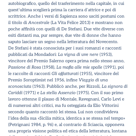
autobiografico, quello del trasferimento nella capitale, in cui
quest
’
ultima sceglierà prima la carriera d
’
attrice e poi di
scrittrice. Anche i versi di Sapienza sono usciti postumi con
il titolo di
Ancestrale
(La Vita Felice 2013) e mostrano non
poche affinità con quelli di De Stefani. Due vite diverse con
esiti distanti ma, pur sempre, due vite di donne che hanno
saputo lasciare un segno nella letteratura del Novecento.
De Stefani è stata conosciuta per i suoi romanzi e racconti
pubblicati da Mondadori:
La vigna di uve nere
(1953),
vincitore del Premio Salerno opera prima nello stesso anno,
Passione di Rosa
(1958),
La mafia alle mie spalle
(1991), poi
le raccolte di racconti
Gli affatturati
(1955), vincitore del
Premio Soroptimist nel 1956, infine
Viaggio di una
sconosciuta
(1963). Pubblicò anche, per Rizzoli,
La signora di
Cariddi
(1971) e
La stella Assenzio
(1975). Con il suo primo
lavoro ottenne il plauso di Montale, Ravegnani, Carlo Levi e
di numerosi altri critici, ma fu osteggiata da Elio Vittorini
secondo quanto raccontò lei stessa. Lui non condivideva
l
’
idea della sua «Sicilia mitica, identica a se stessa nel tempo»
(Petrignani 1984, p. 96) e, al contrario di Sciascia, opponeva
una propria visione politica ed etica della letteratura, lontana