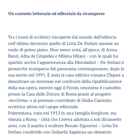
Un contesto letterario ed editoriale da ricomporre
Tra i nomi di scrittrici riscoperte dal mondo dell
’
editoria
nell
’
ultimo decennio quello di Livia De Stefani assume un
ruolo di primo piano. Non meno nota, all
’
epoca, di Anna
Banti, Alba de Céspedes e Milena Milani – con le quali ha
spartito anche l
’
appartenenza alla Mondadori – De Stefani è
pressoché scomparsa dal panorama contemporaneo, dopo la
sua morte nel 1991. È stata la casa editrice romana Cliquot a
dimostrare un interesse nei confronti della ripubblicazione
della sua opera, mentre oggi il Fondo omonimo è custodito
presso la Casa delle Donne di Roma grazie al progetto
«Archivia» e al prezioso contributo di Giulia Caminito,
scrittrice attiva nel campo editoriale.
Palermitana, nata nel 1913 in una famiglia borghese, ma
vissuta a Roma – città che l
’
aveva adottata a soli diciassette
anni, con il marito e scultore Renato Signorini –, Livia De
Stefani condivide con Goliarda Sapienza un elemento