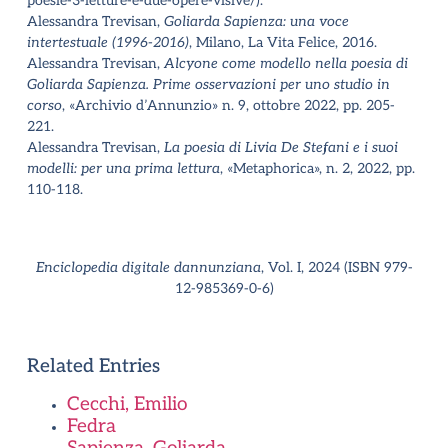
poesie-3-letture-e-due-opere-visive/).
Alessandra Trevisan,
Goliarda Sapienza: una voce
intertestuale (1996-2016)
, Milano, La Vita Felice, 2016.
Alessandra Trevisan,
Alcyone come modello nella poesia di
Goliarda Sapienza. Prime osservazioni per uno studio in
corso
, «Archivio d
’
Annunzio» n. 9, ottobre 2022, pp. 205-
221.
Alessandra Trevisan,
La poesia di Livia De Stefani e i suoi
modelli: per una prima lettura
, «Metaphorica», n. 2, 2022, pp.
110-118.
Enciclopedia digitale dannunziana
, Vol. I, 2024 (ISBN 979-
12-985369-0-6)
Related Entries
Cecchi, Emilio
Fedra