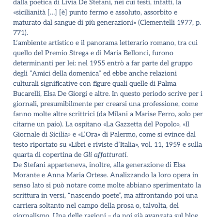
dalla poetica di Livia De Stefani, nei cui testi, infatti, la
«sicilianità […] [è] punto fermo e assoluto, assorbito e
maturato dal sangue di più generazioni» (Clementelli 1977, p.
771).
L
’
ambiente artistico e il panorama letterario romano, tra cui
quello del Premio Strega e di Maria Bellonci, furono
determinanti per lei: nel 1955 entrò a far parte del gruppo
degli
“
Amici della domenica” ed ebbe anche relazioni
culturali significative con figure quali quelle di Palma
Bucarelli, Elsa De Giorgi e altre. In questo periodo scrive per i
giornali, presumibilmente per crearsi una professione, come
fanno molte altre scrittrici (da Milani a Marise Ferro, solo per
citarne un paio). La ospitano «La Gazzetta del Popolo», «Il
Giornale di Sicilia» e «L
’
Ora» di Palermo, come si evince dal
testo riportato su «Libri e riviste d
’
Italia», vol. 11, 1959 e sulla
quarta di copertina de
Gli affatturati
.
De Stefani apparteneva, inoltre, alla generazione di Elsa
Morante e Anna Maria Ortese. Analizzando la loro opera in
senso lato si può notare come molte abbiano sperimentato la
scrittura in versi,
“
nascendo poete”, ma affrontando poi una
carriera soltanto nel campo della prosa o, talvolta, del
giornalismo. Una delle ragioni – da noi già avanzata sul blog