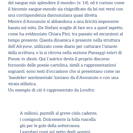
del sangue mio splendere il mondo» (v. 14), ed è curioso come
il binomio sangue-mondo sia risignificato da lei nei versi con
una corrispondenza dannunziana quasi diretta.
Mentre d
’
Annunzio si abbandona a una liricità imponente
basata sul mito, De Stefani sceglie di fare eco a quest
’
aspetto,
come ha evidenziato Chiara Pini, tra passato ed escursioni al
tempo presente. Questa dinamica è presente nella struttura
dell
’
Alcyone
, utilizzato come diario per catturare l
’
istante
della scrittura, e la si ritrova nella sezione
Paesaggi esteri
di
Poesie in diesis
. Qui l
’
autrice devia il proprio discorso
fornendo delle poesie-cartolina, simili a rappresentazioni
sognanti: sono testi d
’
occasione che si presentano come un
‘
baedeker
sentimentale
’
lontano da d
’
Annunzio e con una
virata stilistica.
Un esempio di ciò è rappresentato da
Londra
:
A milioni, puntelli al greve cielo cadente,
i comignoli. Dolcemente la folla ruscella
giù per le gole della sotterranea.
I garofani rossi sul petto degli uomini