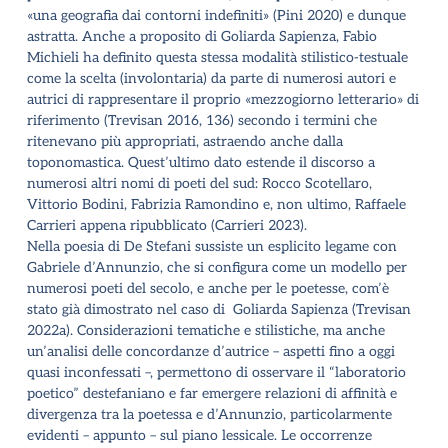
«una geografia dai contorni indefiniti» (Pini 2020) e dunque
astratta. Anche a proposito di Goliarda Sapienza, Fabio
Michieli ha definito questa stessa modalità stilistico-testuale
come la scelta (involontaria) da parte di numerosi autori e
autrici di rappresentare il proprio «mezzogiorno letterario» di
riferimento (Trevisan 2016, 136) secondo i termini che
ritenevano più appropriati, astraendo anche dalla
toponomastica. Quest
’
ultimo dato estende il discorso a
numerosi altri nomi di poeti del sud: Rocco Scotellaro,
Vittorio Bodini, Fabrizia Ramondino e, non ultimo, Raffaele
Carrieri appena ripubblicato (Carrieri 2023).
Nella poesia di De Stefani sussiste un esplicito legame con
Gabriele d
’
Annunzio, che si configura come un modello per
numerosi poeti del secolo, e anche per le poetesse, com’è
stato già dimostrato nel caso di Goliarda Sapienza (Trevisan
2022a). Considerazioni tematiche e stilistiche, ma anche
un
’
analisi delle concordanze d
’
autrice – aspetti fino a oggi
quasi inconfessati –, permettono di osservare il
“
laboratorio
poetico” destefaniano e far emergere relazioni di affinità e
divergenza tra la poetessa e d
’
Annunzio, particolarmente
evidenti – appunto – sul piano lessicale. Le occorrenze