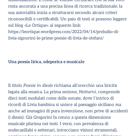
resta ancorata a una precisa linea di ricerca tradizionale; la
sua autorialità inizia a strutturarsi secondo alcuni criteri
riconoscibili e certificabili. Un paio di testi si possono leggere
sul blog «Le Ortique» al seguente link:
https://leortique.wordpress.com/2022/04/14/preludio-di-
livia-signorini-le-prime-poesie-di-livia-de-stefani/
Una poesia lirica, odeporica e musicale
Il titolo
Poesie in diesis
richiama all
’
orecchio una liricità
legata alla musica. La prima sezione,
Notturni
, comprende
dieci testi modulati come delle sonate, dove l
’
intrico di
ricordi di Livia bambina si unisce al paesaggio siciliano ma
anche ad immagini di pura invenzione, non prive di accidenti
(i diesis). Già Gregorini fa cenno a questa dimensione
musicale plurima nei testi. I versi, con prevalenza di
endecasillabi e settenari, intrecciano visioni strumentali,