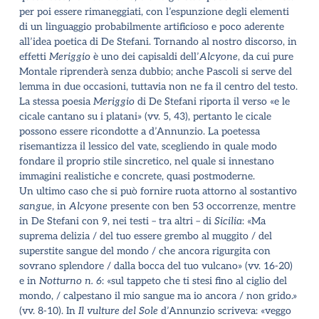
per poi essere rimaneggiati, con l
’
espunzione degli elementi
di un linguaggio probabilmente artificioso e poco aderente
all
’
idea poetica di De Stefani. Tornando al nostro discorso, in
effetti
Meriggio
è uno dei capisaldi dell
’
Alcyone
, da cui pure
Montale riprenderà senza dubbio; anche Pascoli si serve del
lemma in due occasioni, tuttavia non ne fa il centro del testo.
La stessa poesia
Meriggio
di De Stefani riporta il verso «e le
cicale cantano su i platani» (vv. 5, 43), pertanto le cicale
possono essere ricondotte a d
’
Annunzio. La poetessa
risemantizza il lessico del vate, scegliendo in quale modo
fondare il proprio stile sincretico, nel quale si innestano
immagini realistiche e concrete, quasi postmoderne.
Un ultimo caso che si può fornire ruota attorno al sostantivo
sangue
, in
Alcyone
presente con ben 53 occorrenze, mentre
in De Stefani con 9, nei testi – tra altri – di
Sicilia
: «Ma
suprema delizia / del tuo essere grembo al muggito / del
superstite sangue del mondo / che ancora rigurgita con
sovrano splendore / dalla bocca del tuo vulcano» (vv. 16-20)
e in
Notturno n. 6
: «sul tappeto che ti stesi fino al ciglio del
mondo, / calpestano il mio sangue ma io ancora / non grido.»
(vv. 8-10). In
Il vulture del Sole
d
’
Annunzio scriveva: «veggo