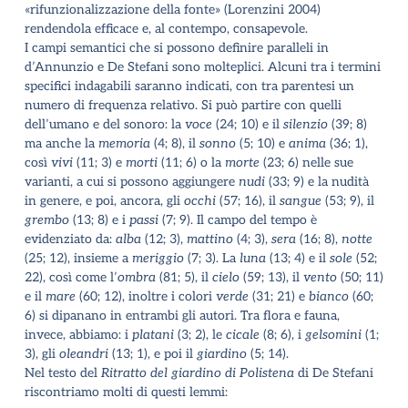
«rifunzionalizzazione della fonte» (Lorenzini 2004)
rendendola efficace e, al contempo, consapevole.
I campi semantici che si possono definire paralleli in
d
’
Annunzio e De Stefani sono molteplici. Alcuni tra i termini
specifici indagabili saranno indicati, con tra parentesi un
numero di frequenza relativo. Si può partire con quelli
dell
’
umano e del sonoro: la
voce
(24; 10) e il
silenzio
(39; 8)
ma anche la
memoria
(4; 8), il
sonno
(5; 10) e
anima
(36; 1),
così
vivi
(11; 3) e
morti
(11; 6) o la
morte
(23; 6) nelle sue
varianti, a cui si possono aggiungere
nudi
(33; 9) e la nudità
in genere, e poi, ancora, gli
occhi
(57; 16), il
sangue
(53; 9), il
grembo
(13; 8) e i
passi
(7; 9). Il campo del tempo è
evidenziato da:
alba
(12; 3),
mattino
(4; 3),
sera
(16; 8),
notte
(25; 12), insieme a
meriggio
(7; 3). La
luna
(13; 4) e il
sole
(52;
22), così come l
’
ombra
(81; 5), il
cielo
(59; 13), il
vento
(50; 11)
e il
mare
(60; 12), inoltre i colori
verde
(31; 21) e
bianco
(60;
6) si dipanano in entrambi gli autori. Tra flora e fauna,
invece, abbiamo: i
platani
(3; 2), le
cicale
(8; 6), i
gelsomini
(1;
3), gli
oleandri
(13; 1), e poi il
giardino
(5; 14).
Nel testo del
Ritratto del giardino di Polistena
di De Stefani
riscontriamo molti di questi lemmi: