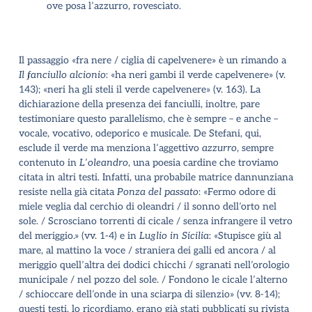
ove posa l
’
azzurro, rovesciato.
Il passaggio «fra nere / ciglia di capelvenere» è un rimando a
Il fanciullo alcionio
: «ha neri gambi il verde capelvenere» (v.
143); «neri ha gli steli il verde capelvenere» (v. 163). La
dichiarazione della presenza dei fanciulli, inoltre, pare
testimoniare questo parallelismo, che è sempre – e anche –
vocale, vocativo, odeporico e musicale. De Stefani, qui,
esclude il verde ma menziona l
’
aggettivo
azzurro
, sempre
contenuto in
L
’
oleandro
, una poesia cardine che troviamo
citata in altri testi. Infatti, una probabile matrice dannunziana
resiste nella già citata
Ponza del passato
: «Fermo odore di
miele veglia dal cerchio di oleandri / il sonno dell
’
orto nel
sole. / Scrosciano torrenti di cicale / senza infrangere il vetro
del meriggio.» (vv. 1-4) e in
Luglio in Sicilia
: «Stupisce giù al
mare, al mattino la voce / straniera dei galli ed ancora / al
meriggio quell
’
altra dei dodici chicchi / sgranati nell
’
orologio
municipale / nel pozzo del sole. / Fondono le cicale l
’
alterno
/ schioccare dell
’
onde in una sciarpa di silenzio» (vv. 8-14);
questi testi, lo ricordiamo, erano già stati pubblicati su rivista