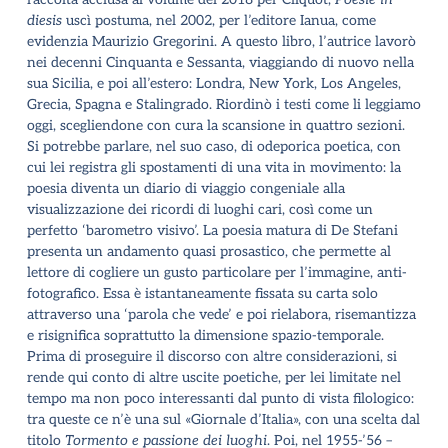
diesis
uscì postuma, nel 2002, per l
’
editore Ianua, come
evidenzia Maurizio Gregorini. A questo libro, l
’
autrice lavorò
nei decenni Cinquanta e Sessanta, viaggiando di nuovo nella
sua Sicilia, e poi all
’
estero: Londra, New York, Los Angeles,
Grecia, Spagna e Stalingrado. Riordinò i testi come li leggiamo
oggi, scegliendone con cura la scansione in quattro sezioni.
Si potrebbe parlare, nel suo caso, di odeporica poetica, con
cui lei registra gli spostamenti di una vita in movimento: la
poesia diventa un diario di viaggio congeniale alla
visualizzazione dei ricordi di luoghi cari, così come un
perfetto
‘
barometro visivo
’
. La poesia matura di De Stefani
presenta un andamento quasi prosastico, che permette al
lettore di cogliere un gusto particolare per l
’
immagine, anti-
fotografico. Essa è istantaneamente fissata su carta solo
attraverso una
‘
parola che vede
’
e poi rielabora, risemantizza
e risignifica soprattutto la dimensione spazio-temporale.
Prima di proseguire il discorso con altre considerazioni, si
rende qui conto di altre uscite poetiche, per lei limitate nel
tempo ma non poco interessanti dal punto di vista filologico:
tra queste ce n’è una sul «Giornale d
’
Italia», con una scelta dal
titolo
Tormento e passione dei luoghi
. Poi, nel 1955-
’
56 –