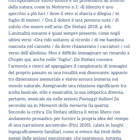
corrispondenze visivo-sonore e un protendersi all
’
interno
della natura, come in
Notturno
n.1: «Il silenzio è uno
specchio a più luci / dove il vero si sfascia e dilegua / in
fughe di misteri. / Ora il dolore è una perenne nota / di
zufolo che muore nell
’
aria» (De Stefani 2018, p. 64).
L
’
animalità sonante è quasi sempre presente, come negli
ultimi versi: «Ora rido soltanto al ricordo / di me bambina
nascosta nel canneto / da dove chiamavano i cacciatori / col
verso dell
’
allodola». Non è difficile immaginare un rimando a
Chopin qui, anche nelle
“
fughe”: De Stefani conosce
l
’
armonia e riesce ad appoggiare il campionario di immagini
del proprio passato su una tonalità mai dissonante, appunto
tra dimensione memoriale e visivo-sonora immersa nel
mondo naturale. Assegnando una relazione significante tra
scelta lessicale, stile e musicalità, la sua odeporica diventa,
pertanto, musicale sia nelle sezioni
Paesaggi italiani
(la
seconda) sia in
Momenti della memoria
(la quarta).
Secondo la critica, De Stefani utilizza il verso libero con
andamento prosastico per fornire la propria idea del «tempo
di una narrazione ancestrale» (Pini 2020), calata in luoghi
topograficamente familiari, come si evince dai titoli delle
poesie delle sezioni menzionate, che esprimono, tuttavia,