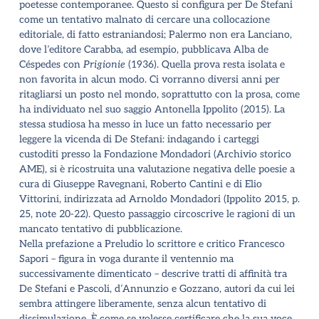
poetesse contemporanee. Questo si configura per De Stefani
come un tentativo malnato di cercare una collocazione
editoriale, di fatto estraniandosi; Palermo non era Lanciano,
dove l
’
editore Carabba, ad esempio, pubblicava Alba de
Céspedes con
Prigionie
(1936). Quella prova resta isolata e
non favorita in alcun modo. Ci vorranno diversi anni per
ritagliarsi un posto nel mondo, soprattutto con la prosa, come
ha individuato nel suo saggio Antonella Ippolito (2015). La
stessa studiosa ha messo in luce un fatto necessario per
leggere la vicenda di De Stefani: indagando i carteggi
custoditi presso la Fondazione Mondadori (Archivio storico
AME), si è ricostruita una valutazione negativa delle poesie a
cura di Giuseppe Ravegnani, Roberto Cantini e di Elio
Vittorini, indirizzata ad Arnoldo Mondadori (Ippolito 2015, p.
25, note 20-22). Questo passaggio circoscrive le ragioni di un
mancato tentativo di pubblicazione.
Nella prefazione a Preludio lo scrittore e critico Francesco
Sapori – figura in voga durante il ventennio ma
successivamente dimenticato – descrive tratti di affinità tra
De Stefani e Pascoli, d
’
Annunzio e Gozzano, autori da cui lei
sembra attingere liberamente, senza alcun tentativo di
dissimulazione. È come se volesse certificare che la sua voce