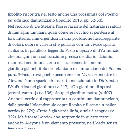
Ippolito riscontra nel testo anche una prossimità col
Poema
paradisiaco
dannunziano (Ippolito 2015, pp. 52-53).
Nel ricordo di De Stefani, l
’
osservazione del naturale si satura
di immagini familiari, quasi come se l
’
occhio si perdesse al
loro interno, immergendosi in una profusione lussureggiante
di colori, odori e varietà che pulsano con un vivace spirito
siciliano. In parallelo, leggendo
Feria d
’
agosto
di d
’
Annunzio,
che inaugura una collocazione precisa del diario alcionio,
riconosciamo in una certa misura elementi comuni. Il
giardino già nel titolo destefaniano e dannunziano del
Poema
paradisiaco
, trova poche occorrenze in
Myricae
, mentre in
Alcyone
è uno spazio circoscritto menzionato in
Ditirambo
IV
: «Furtiva nel giardino» (v. 117); «Oh giardino di spessi
[aromi, carco…]» (v. 136); «In quel giardino muto» (v. 407).
Anche il verde qui rappresenta un continuum dannunziano,
dalla poesia L
’
oleandro: «le copre il volto e il seno un pallor
verde» (v. 276); «Tutto è già verde linfa, e sola è sangue» (v.
329). Ma è forse l«orcio» che sorprende in questo testo:
anche in
Alcyone
è un elemento presente, ne
L
’
aedo senza