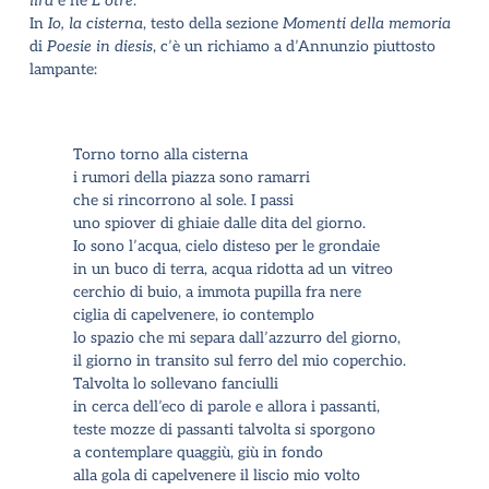
lira
e ne
L
’
otre
.
In
Io, la cisterna
, testo della sezione
Momenti della memoria
di
Poesie in diesis
, c’è un richiamo a d
’
Annunzio piuttosto
lampante:
Torno torno alla cisterna
i rumori della piazza sono ramarri
che si rincorrono al sole. I passi
uno spiover di ghiaie dalle dita del giorno.
Io sono l
’
acqua, cielo disteso per le grondaie
in un buco di terra, acqua ridotta ad un vitreo
cerchio di buio, a immota pupilla fra nere
ciglia di capelvenere, io contemplo
lo spazio che mi separa dall
’
azzurro del giorno,
il giorno in transito sul ferro del mio coperchio.
Talvolta lo sollevano fanciulli
in cerca dell
’
eco di parole e allora i passanti,
teste mozze di passanti talvolta si sporgono
a contemplare quaggiù, giù in fondo
alla gola di capelvenere il liscio mio volto