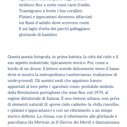
stridono fino a notte rossi canti d
’
esilio.
Trasmigrano a frotte i bus corallini.
Platani e ippocastani dormono affacciati
sui fiumi d
’
asfalto dove scorrono ruote.
E sui laghi d
’
erba dei parchi galleggiano
ghirlande di bambini.
Questa poesia fotografa, in prima battuta, la città dal cielo e il
suo aspetto industriale, tipicamente storico. Poi, come a
bordo di un drone, il lettore scende dolcemente verso il basso
dove si mostra la metropolitana («sotterranea», traduzione di
underground
). Gli uomini esuli che appaiono hanno
appuntati al loro petto i «garofani rossi», probabile simbolo
della Rivoluzione portoghese che mise fine, nel 1974, al
regime dittatoriale di Salazar. È una visione urbana, non priva
di elementi naturali (il «greve cielo cadente» la «folla ruscella»,
i «platani e ippocastani») e con un riferimento a un tempo
storico definito. La chiusa, con il riferimento alle ghirlande è
pascoliana (da
Myricae
, in
Il Giorno dei Morti
) e dannunziana