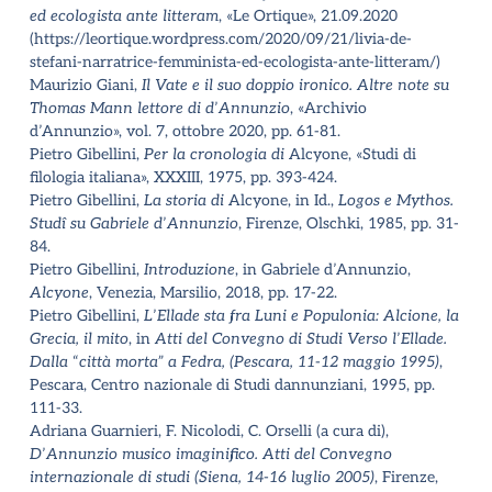
ed ecologista ante litteram
, «Le Ortique», 21.09.2020
(https://leortique.wordpress.com/2020/09/21/livia-de-
stefani-narratrice-femminista-ed-ecologista-ante-litteram/)
Maurizio Giani,
Il Vate e il suo doppio ironico. Altre note su
Thomas Mann lettore di d
’
Annunzio
, «Archivio
d
’
Annunzio», vol. 7, ottobre 2020, pp. 61-81.
Pietro Gibellini,
Per la cronologia di
Alcyone, «Studi di
filologia italiana», XXXIII, 1975, pp. 393-424.
Pietro Gibellini,
La storia di
Alcyone, in Id.,
Logos e Mythos.
Studî su Gabriele d
’
Annunzio
, Firenze, Olschki, 1985, pp. 31-
84.
Pietro Gibellini,
Introduzione
, in Gabriele d
’
Annunzio,
Alcyone
, Venezia, Marsilio, 2018, pp. 17-22.
Pietro Gibellini,
L
’
Ellade sta fra Luni e Populonia: Alcione, la
Grecia, il mito
, in
Atti del Convegno di Studi Verso l
’
Ellade.
Dalla
“
città morta” a Fedra, (Pescara, 11-12 maggio 1995)
,
Pescara, Centro nazionale di Studi dannunziani, 1995, pp.
111-33.
Adriana Guarnieri, F. Nicolodi, C. Orselli (a cura di),
D
’
Annunzio musico imaginifico. Atti del Convegno
internazionale di studi (Siena, 14-16 luglio 2005)
, Firenze,