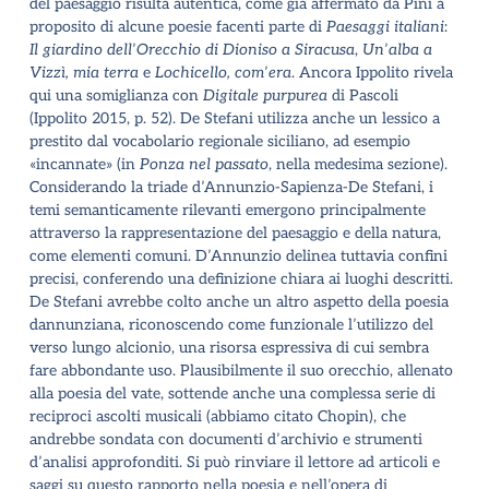
del paesaggio risulta autentica, come già affermato da Pini a
proposito di alcune poesie facenti parte di
Paesaggi italiani
:
Il giardino dell
’
Orecchio di Dioniso a Siracusa
,
Un
’
alba a
Vizzì, mia terra
e
Lochicello, com
’
era
. Ancora Ippolito rivela
qui una somiglianza con
Digitale purpurea
di Pascoli
(Ippolito 2015, p. 52). De Stefani utilizza anche un lessico a
prestito dal vocabolario regionale siciliano, ad esempio
«incannate» (in
Ponza nel passato
, nella medesima sezione).
Considerando la triade d
’
Annunzio-Sapienza-De Stefani, i
temi semanticamente rilevanti emergono principalmente
attraverso la rappresentazione del paesaggio e della natura,
come elementi comuni. D
’
Annunzio delinea tuttavia confini
precisi, conferendo una definizione chiara ai luoghi descritti.
De Stefani avrebbe colto anche un altro aspetto della poesia
dannunziana, riconoscendo come funzionale l
’
utilizzo del
verso lungo alcionio, una risorsa espressiva di cui sembra
fare abbondante uso. Plausibilmente il suo orecchio, allenato
alla poesia del vate, sottende anche una complessa serie di
reciproci ascolti musicali (abbiamo citato Chopin), che
andrebbe sondata con documenti d
’
archivio e strumenti
d
’
analisi approfonditi. Si può rinviare il lettore ad articoli e
saggi su questo rapporto nella poesia e nell
’
opera di