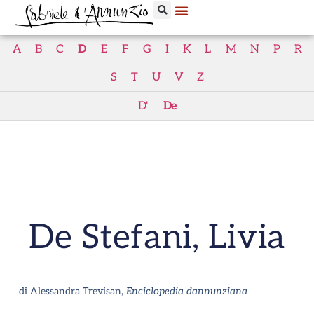
A
B
C
D
E
F
G
I
K
L
M
N
P
R
S
T
U
V
Z
D'
De
De Stefani, Livia
di Alessandra Trevisan,
Enciclopedia dannunziana