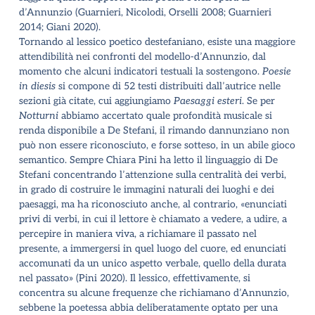
d
’
Annunzio (Guarnieri, Nicolodi, Orselli 2008; Guarnieri
2014; Giani 2020).
Tornando al lessico poetico destefaniano, esiste una maggiore
attendibilità nei confronti del modello-d
’
Annunzio, dal
momento che alcuni indicatori testuali la sostengono.
Poesie
in diesis
si compone di 52 testi distribuiti dall
’
autrice nelle
sezioni già citate, cui aggiungiamo
Paesaggi esteri
. Se per
Notturni
abbiamo accertato quale profondità musicale si
renda disponibile a De Stefani, il rimando dannunziano non
può non essere riconosciuto, e forse sotteso, in un abile gioco
semantico. Sempre Chiara Pini ha letto il linguaggio di De
Stefani concentrando l
’
attenzione sulla centralità dei verbi,
in grado di costruire le immagini naturali dei luoghi e dei
paesaggi, ma ha riconosciuto anche, al contrario, «enunciati
privi di verbi, in cui il lettore è chiamato a vedere, a udire, a
percepire in maniera viva, a richiamare il passato nel
presente, a immergersi in quel luogo del cuore, ed enunciati
accomunati da un unico aspetto verbale, quello della durata
nel passato» (Pini 2020). Il lessico, effettivamente, si
concentra su alcune frequenze che richiamano d
’
Annunzio,
sebbene la poetessa abbia deliberatamente optato per una