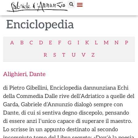
Enciclopedia
A
B
C
D
E
F
G
I
K
L
M
N
P
R
S
T
U
V
Z
Alighieri, Dante
di Pietro Gibellini, Enciclopedia dannunziana Echi
della Commedia Dalle rive dell’Adriatico a quelle del
Garda, Gabriele d’Annunzio dialogò sempre con
Dante, di cui si sentiva degno discepolo, pensando
di essere anzi l’unico capace di superare il maestro.
Lo scrisse in un appunto destinato al secondo
incompiuto tomo del Libro segreto: «Dov’è la poesia