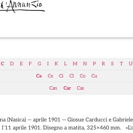
C
D
E
F
G
I
K
L
M
N
P
R
S
T
U
Ca
Ce
Ci
Cl
Co
Cu
Can
Car
Cas
na (Nasica) — aprile 1901 — Giosue Carducci e Gabriel
o» l’11 aprile 1901. Disegno a matita, 325×460 mm. «L