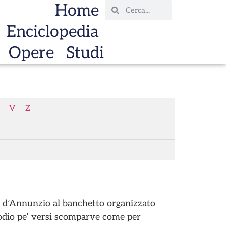
Home
Enciclopedia
Opere
Studi
V
Z
e d’Annunzio al banchetto organizzato
’odio pe’ versi scomparve come per