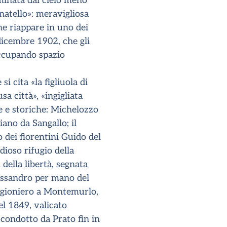
uminata dal cielo meno
atello»: meravigliosa
he riappare in uno dei
 dicembre 1902, che gli
ccupando spazio
 cita «la figliuola di
a città», «ingigliata
che e storiche: Michelozzo
iano da Sangallo; il
 dei fiorentini Guido del
dioso rifugio della
della libertà, segnata
lessandro per mano del
rigioniero a Montemurlo,
el 1849, valicato
 condotto da Prato fin in