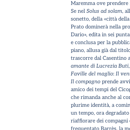
Maremma ove prendere i
Se nel
Solus ad solam
, a
sonetto, della «città de
Prato dominerà nella pr
Dario», edita in sei punt
e conclusa per la pubbli
piano, allusa già dal titol
trascorre dal Casentino a
amante di Lucrezia Buti
Faville del maglio
:
Il ven
Il compagno
prende avvio
amico dei tempi del Cicogn
che rimanda anche al co
plurime identità, a comi
un tempo, ora degradato 
riaffiorare dei compagni
frequentato Barrès, la m