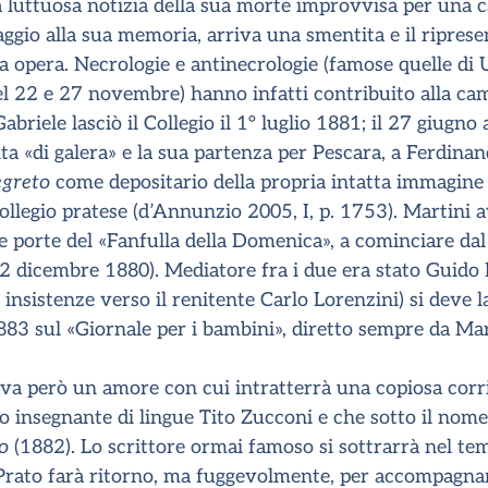
la luttuosa notizia della sua morte improvvisa per una 
gio alla sua memoria, arriva una smentita e il ripresen
ia opera. Necrologie e antinecrologie (famose quelle di 
el 22 e 27 novembre) hanno infatti contribuito alla c
briele lasciò il Collegio il 1° luglio 1881; il 27 giugno 
ita «di galera» e la sua partenza per Pescara, a Ferdina
egreto
come depositario della propria intatta immagine
ollegio pratese (d’Annunzio 2005, I, p. 1753). Martini a
e porte del «Fanfulla della Domenica», a cominciare da
2 dicembre 1880). Mediatore fra i due era stato Guido B
sue insistenze verso il renitente Carlo Lorenzini) si deve 
1883 sul «Giornale per i bambini», diretto sempre da Mar
ava però un amore con cui intratterrà una copiosa cor
uo insegnante di lingue Tito Zucconi e che sotto il nome 
o
(1882). Lo scrittore ormai famoso si sottrarrà nel tempo
a Prato farà ritorno, ma fuggevolmente, per accompagnar