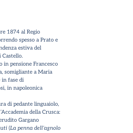
re 1874 al Regio
correndo spesso a Prato e
endenza estiva del
i Castello.
llo in pensione Francesco
za, somigliante a Maria
in fase di
si, in napoleonica
ura di pedante linguaiolo,
l’Accademia della Crusca:
l’erudito Gargano
Buti
(
La penna dell’agnolo