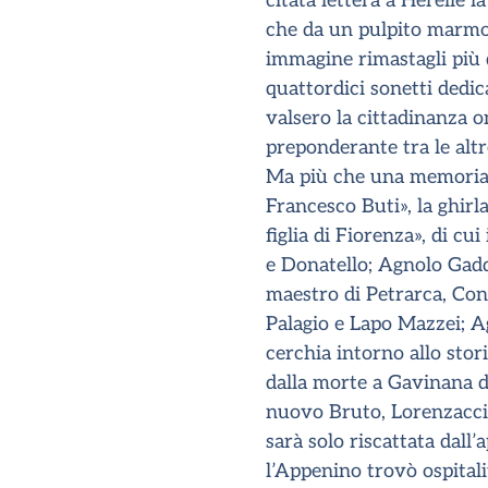
citata lettera a Hérelle 
che da un pulpito marmor
immagine rimastagli più d
quattordici sonetti dedic
valsero la cittadinanza o
preponderante tra le altre
Ma più che una memoria ad
Francesco Buti», la ghirla
figlia di Fiorenza», di cu
e Donatello; Agnolo Gaddi 
maestro di Petrarca, Con
Palagio e Lapo Mazzei; Ag
cerchia intorno allo stor
dalla morte a Gavinana d
nuovo Bruto, Lorenzaccio
sarà solo riscattata dall
l’Appenino trovò ospitali