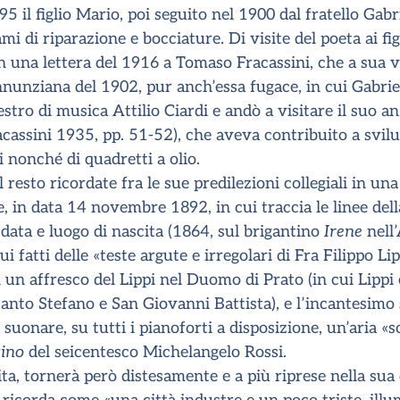
95 il figlio Mario, poi seguito nel 1900 dal fratello Gabr
mi di riparazione e bocciature. Di visite del poeta ai figl
in una lettera del 1916 a Tomaso Fracassini, che a sua v
nunziana del 1902, pur anch’essa fugace, in cui Gabriel
stro di musica Attilio Ciardi e andò a visitare il suo a
cassini 1935, pp. 51-52), che aveva contribuito a svilup
i nonché di quadretti a olio.
resto ricordate fra le sue predilezioni collegiali in una
, in data 14 novembre 1892, in cui traccia le linee dell
data e luogo di nascita (1864, sul brigantino
Irene
nell’
lui fatti delle «teste argute e irregolari di Fra Filippo Li
 un affresco del Lippi nel Duomo di Prato (in cui Lippi e
 Santo Stefano e San Giovanni Battista), e l’incantesimo 
 suonare, su tutti i pianoforti a disposizione, un’aria «
ino
del seicentesco Michelangelo Rossi.
ita, tornerà però distesamente e a più riprese nella sua