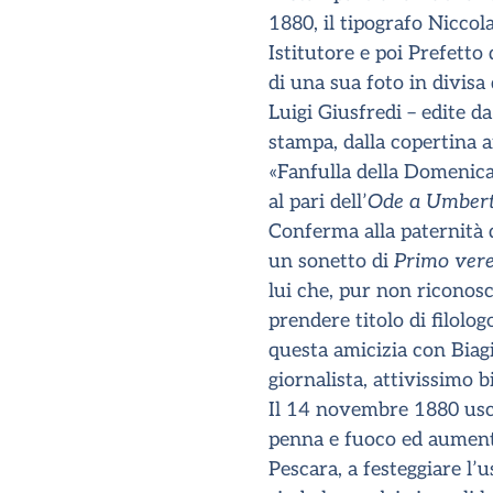
1880, il tipografo Niccol
Istitutore e poi Prefetto 
di una sua foto in divisa 
Luigi Giusfredi – edite da
stampa, dalla copertina a
«Fanfulla della Domenica
al pari dell’
Ode a Umbert
Conferma alla paternità d
un sonetto di
Primo ver
lui che, pur non riconosc
prendere titolo di filolog
questa amicizia con Biagi,
giornalista, attivissimo 
Il 14 novembre 1880 uscì
penna e fuoco ed aument
Pescara, a festeggiare l’