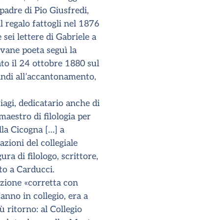
padre di Pio Giusfredi,
l regalo fattogli nel 1876
 sei lettere di Gabriele a
ovane poeta seguì la
ato il 24 ottobre 1880 sul
indi all’accantonamento,
agi, dedicatario anche di
aestro di filologia per
lla Cicogna […] a
azioni del collegiale
ra di filologo, scrittore,
nto a Carducci.
izione «corretta con
anno in collegio, era a
 ritorno: al Collegio