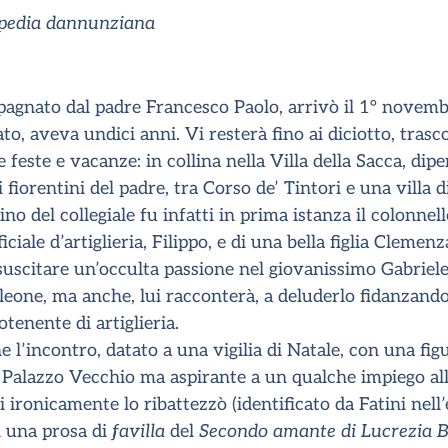
opedia dannunziana
agnato dal padre Francesco Paolo, arrivò il 1° novemb
to, aveva undici anni. Vi resterà fino ai diciotto, tras
 feste e vacanze: in collina nella Villa della Sacca, dip
i fiorentini del padre, tra Corso de’ Tintori e una villa d
o del collegiale fu infatti in prima istanza il colonne
iciale d’artiglieria, Filippo, e di una bella figlia Clemen
uscitare un’occulta passione nel giovanissimo Gabriele 
leone, ma anche, lui racconterà, a deluderlo fidanzando
tenente di artiglieria.
e l’incontro, datato a una vigilia di Natale, con una fig
di Palazzo Vecchio ma aspirante a un qualche impiego al
ironicamente lo ribattezzò (identificato da Fatini nel
n una prosa di
favilla
del
Secondo amante di Lucrezia 