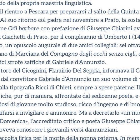
zio della propria maestria linguistica.
il rientro a Pescara per prepararsi al salto della Quinta
 Al suo ritorno col padre nel novembre a Prato, la sost
iane
Odi barbare
con prefazione di Giuseppe Chiarini av
fia Giachetti di Prato, per il compleanno di Umberto I (
, un opuscolo augurale di due amici collegiali: sei otta
bano di Marciana del
Compagno
dagli occhi senza cigli
,
ici strofe saffiche di Gabriele d’Annunzio.
tore del Cicognini, Flaminio Del Seppia, informava il C
o dal convittore Gabriele d’Annunzio un suo volume di 
la tipografia Ricci di Chieti, sempre a spese paterne. I
che, pur di maniera, affrontate dal sedicenne poeta, e i
dosi di giovane molto studioso, ricco d’ingegno e di buo
mitarsi a invigilare e ammonire. Ma a decretarlo «un nu
 Domenica», l’accreditato critico e poeta Giuseppe Chia
doveva conoscere i giovanili versi dannunziani.
colta lirica per la morte della nonna paterna,
In mem