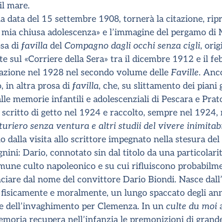
l mare.
lla data del 15 settembre 1908, tornerà la citazione, ri
lla mia chiusa adolescenza» e l’immagine del pergamo di
osa di
favilla
del
Compagno dagli occhi senza cigli
, ori
ate sul «Corriere della Sera» tra il dicembre 1912 e il 
cazione nel 1928 nel secondo volume delle
Faville
. Anc
o, in altra prosa di
favilla
, che, su slittamento dei piani 
lle memorie infantili e adolescenziali di Pescara e Prat
, scritto di getto nel 1924 e raccolto, sempre nel 1924,
turiero senza ventura e altri studii del vivere inimitabi
 dalla visita allo scrittore impegnato nella stesura del
ini: Dario, connotato sin dal titolo da una particolarità
mune culto napoleonico e su cui rifluiscono probabilm
nciare dal nome del convittore Dario Biondi. Nasce dall
fisicamente e moralmente, un lungo spaccato degli anni 
 e dell’invaghimento per Clemenza. In un
culte du moi
a
emoria recupera nell’infanzia le premonizioni di gran