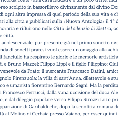
la ricorda come «una città industre e un poco triste, ill
eo scolpito in bassorilievo divinamente dal divino Don
i ogni altra impressa di quel periodo della sua vita e c
ati alla città e pubblicati sulla «Nuova Antologia» il 1°
noraria e rifluirono nelle
Città del silenzio
di
Elettra
, o
 città.
olescenziale, pur presente già nel primo sonetto ove si
nda di sonetti pratesi vuol essere un omaggio alla «chius
i il fanciullo ha respirato le glorie e le memorie artisti
e Bruno Mazzei; Filippo Lippi e il figlio Filippino; Giul
venevole da Prato; il mercante Francesco Datini, amico
nolo Firenzuola; la villa di sant’Anna, dilettevole e stu
ico e umanista fiorentino Bernardo Segni. Ma la perdita 
i Francesco Ferrucci, dalla vana uccisione del duca A
, e dal dileggio popolare verso Filippo Strozzi fatto p
’apparizione di Garibaldi che, dopo la sconfitta romana d
tà al Molino di Cerbaia presso Vaiano, per esser quindi