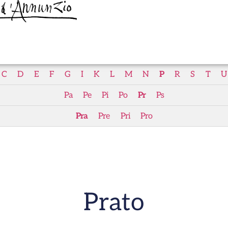
C
D
E
F
G
I
K
L
M
N
P
R
S
T
U
Pa
Pe
Pi
Po
Pr
Ps
Pra
Pre
Pri
Pro
Prato