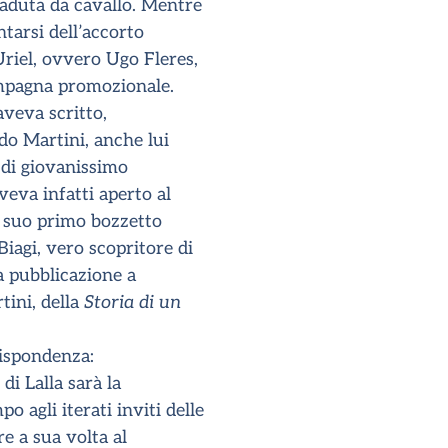
caduta da cavallo. Mentre
tarsi dell’accorto
Uriel, ovvero Ugo Fleres,
ampagna promozionale.
aveva scritto,
ndo Martini, anche lui
 di giovanissimo
veva infatti aperto al
l suo primo bozzetto
iagi, vero scopritore di
la pubblicazione a
tini, della
Storia di un
rispondenza:
di Lalla sarà la
 agli iterati inviti delle
e a sua volta al