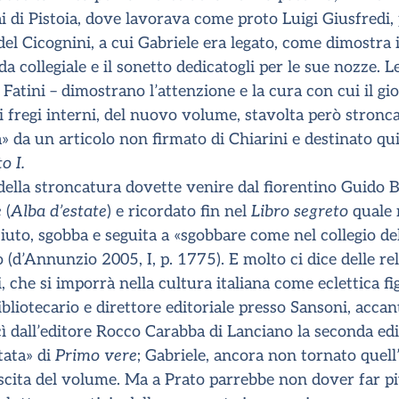
ai di Pistoia, dove lavorava come proto Luigi Giusfredi, 
del Cicognini, a cui Gabriele era legato, come dimostra i
da collegiale e il sonetto dedicatogli per le sue nozze. Le
 Fatini – dimostrano l’attenzione e la cura con cui il gi
i fregi interni, del nuovo volume, stavolta però stronc
» da un articolo non firmato di Chiarini e destinato qu
o I.
ella stroncatura dovette venire dal fiorentino Guido Bi
e
(
Alba d’estate
) e ricordato fin nel
Libro segreto
quale m
iuto, sgobba e seguita a «sgobbare come nel collegio de
o (d’Annunzio 2005, I, p. 1775). E molto ci dice delle rel
 che si imporrà nella cultura italiana come eclettica figu
bibliotecario e direttore editoriale presso Sansoni, acca
 dall’editore Rocco Carabba di Lanciano la seconda ed
ata» di
Primo vere
; Gabriele, ancora non tornato quell’
uscita del volume. Ma a Prato parrebbe non dover far più