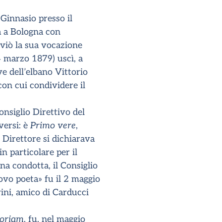
 Ginnasio presso il
a a Bologna con
viò la sua vocazione
14 marzo 1879) uscì, a
ve dell’elbano Vittorio
 con cui condividere il
onsiglio Direttivo del
versi: è
Primo vere
,
l Direttore si dichiarava
n particolare per il
na condotta, il Consiglio
ovo poeta» fu il 2 maggio
rini, amico di Carducci
oriam
, fu, nel maggio