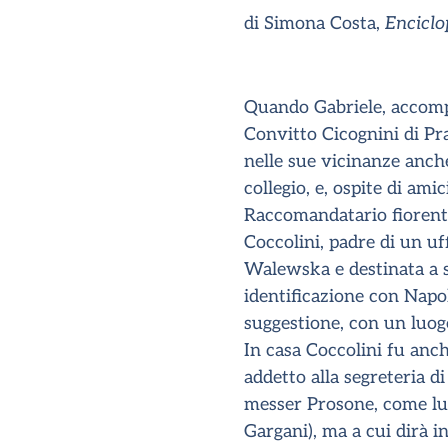
di Simona Costa,
Encicl
Quando Gabriele, accomp
Convitto Cicognini di Pra
nelle sue vicinanze anche
collegio, e, ospite di amic
Raccomandatario fiorentin
Coccolini, padre di un uff
Walewska e destinata a s
identificazione con Napo
suggestione, con un luogo
In casa Coccolini fu anch
addetto alla segreteria 
messer Prosone, come lui 
Gargani), ma a cui dirà i