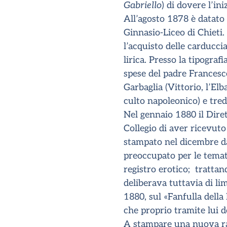
Gabriello
) di dovere l’ini
All’agosto 1878 è datato 
Ginnasio-Liceo di Chieti.
l’acquisto delle carducc
lirica. Presso la tipogra
spese del padre Francesco
Garbaglia (Vittorio, l’El
culto napoleonico) e tred
Nel gennaio 1880 il Diret
Collegio di aver ricevut
stampato nel dicembre dal
preoccupato per le temati
registro erotico; trattan
deliberava tuttavia di li
1880, sul «Fanfulla della
che proprio tramite lui 
A stampare una nuova rac