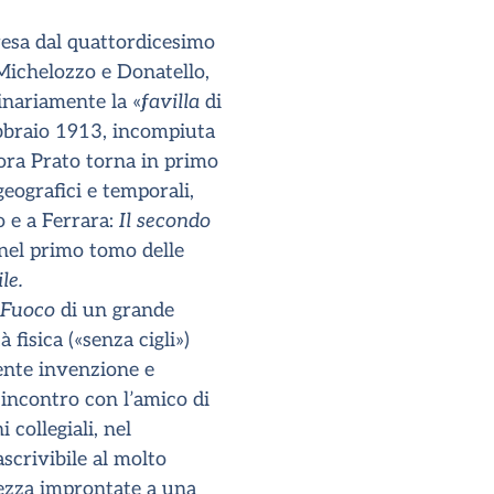
presa dal quattordicesimo
 Michelozzo e Donatello,
ginariamente la «
favilla
di
febbraio 1913, incompiuta
ora Prato torna in primo
geografici e temporali,
o e a Ferrara:
Il secondo
 nel primo tomo delle
le.
Fuoco
di un grande
 fisica («senza cigli»)
ente invenzione e
’incontro con l’amico di
collegiali, nel
scrivibile al molto
dezza improntate a una