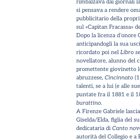
rimbalzava dai giornali 
si pensava a rendere omag
pubblicitario della propr
sul «Capitan Fracassa» d
Dopo la licenza d’onore Ga
anticipandogli la sua usc
ricordato poi nel
Libro s
novellatore, alunno del c
promettente giovinetto l
abruzzese,
Cincinnato
(1
talenti, se a lui (e alle 
puntate fra il 1881 e il 
burattino
.
A Firenze Gabriele lasci
Giselda/Elda, figlia del s
dedicataria di
Canto nov
autorità del Collegio e 