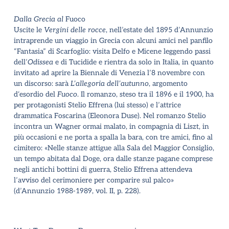
Dalla Grecia al
Fuoco
Uscite le
Vergini delle rocce
, nell’estate del 1895 d’Annunzio
intraprende un viaggio in Grecia con alcuni amici nel panfilo
“Fantasia” di Scarfoglio: visita Delfo e Micene leggendo passi
dell’
Odissea
e di Tucidide e rientra da solo in Italia, in quanto
invitato ad aprire la Biennale di Venezia l’8 novembre con
un discorso: sarà
L’allegoria dell’autunno
, argomento
d‘esordio del
Fuoco
. Il romanzo, steso tra il 1896 e il 1900, ha
per protagonisti Stelio Effrena (lui stesso) e l’attrice
drammatica Foscarina (Eleonora Duse). Nel romanzo Stelio
incontra un Wagner ormai malato, in compagnia di Liszt, in
più occasioni e ne porta a spalla la bara, con tre amici, fino al
cimitero: «Nelle stanze attigue alla Sala del Maggior Consiglio,
un tempo abitata dal Doge, ora dalle stanze pagane comprese
negli antichi bottini di guerra, Stelio Effrena attendeva
l’avviso del cerimoniere per comparire sul palco»
(
d’Annunzio 1988-1989, vol. II, p. 228
).