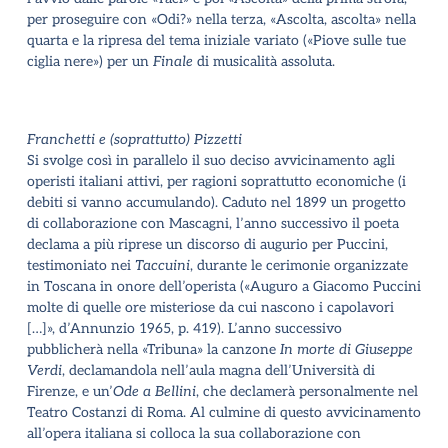
per proseguire con «Odi?» nella terza, «Ascolta, ascolta» nella
quarta e la ripresa del tema iniziale variato («Piove sulle tue
ciglia nere») per un
Finale
di musicalità assoluta.
Franchetti e (soprattutto) Pizzetti
Si svolge così in parallelo il suo deciso avvicinamento agli
operisti italiani attivi, per ragioni soprattutto economiche (i
debiti si vanno accumulando). Caduto nel 1899 un progetto
di collaborazione con Mascagni, l’anno successivo il poeta
declama a più riprese un discorso di augurio per Puccini,
testimoniato nei
Taccuini
, durante le cerimonie organizzate
in Toscana in onore dell’operista («Auguro a Giacomo Puccini
molte di quelle ore misteriose da cui nascono i capolavori
[…]», d’Annunzio 1965, p. 419). L’anno successivo
pubblicherà nella «Tribuna» la canzone
In morte di Giuseppe
Verdi
, declamandola nell’aula magna dell’Università di
Firenze, e un’
Ode a Bellini
, che declamerà personalmente nel
Teatro Costanzi di Roma. Al culmine di questo avvicinamento
all’opera italiana si colloca la sua collaborazione con