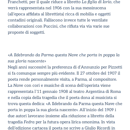
Franchetti, per il quale riduce a libretto
La figlia di Iorio
, che
verrà rappresentata nel 1906 con la sua messinscena
(all’epoca affidata al librettista) ricca di mobilia e oggetti
contadini originali. Falliscono invece tutte le ventilate
collaborazioni con Puccini, che rifiuta via via varie sue
proposte di soggetti.
«A Ildebrando da Parma questa Nave che porta in poppa la
sua gloria nascente»
Negli anni successivi la preferenza di d’Annunzio per Pizzetti
si fa comunque sempre più evidente. Il 27 ottobre del 1907 il
poeta rende personalmente visita, a Parma, al compositore.
La
Nave
con cori e musiche di scena dell’operista viene
rappresentata l’11 gennaio 1908 al teatro Argentina di Roma
e nella copia della tragedia che il poeta dona al musicista si
trova questa dedica: «A Ildebrando da Parma questa Nave che
porta in poppa la sua gloria nascente». All’inizio del 1909 i
due autori lavorano insieme alla riduzione a libretto della
tragedia
Fedra
per la futura opera lirica omonima. In vista
dell’edizione cartacea il poeta ne scrive a Giulio Ricordi in