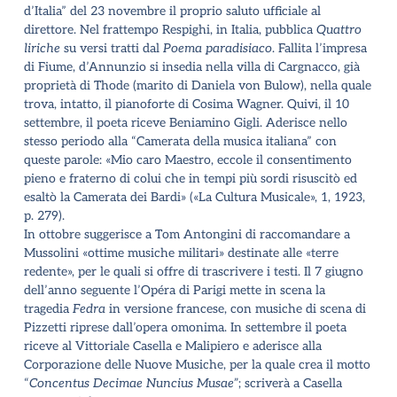
d’Italia” del 23 novembre il proprio saluto ufficiale al
direttore. Nel frattempo Respighi, in Italia, pubblica
Quattro
liriche
su versi tratti dal
Poema paradisiaco
. Fallita l’impresa
di Fiume, d’Annunzio si insedia nella villa di Cargnacco, già
proprietà di Thode (marito di Daniela von Bulow), nella quale
trova, intatto, il pianoforte di Cosima Wagner. Quivi, il 10
settembre, il poeta riceve Beniamino Gigli. Aderisce nello
stesso periodo alla “Camerata della musica italiana” con
queste parole: «Mio caro Maestro, eccole il consentimento
pieno e fraterno di colui che in tempi più sordi risuscitò ed
esaltò la Camerata dei Bardi» (
«La Cultura Musicale», 1, 1923,
p. 279
).
In ottobre suggerisce a Tom Antongini di raccomandare a
Mussolini «ottime musiche militari» destinate alle «terre
redente», per le quali si offre di trascrivere i testi. Il 7 giugno
dell’anno seguente l’Opéra di Parigi mette in scena la
tragedia
Fedra
in versione francese, con musiche di scena di
Pizzetti riprese dall’opera omonima. In settembre il poeta
riceve al Vittoriale Casella e Malipiero e aderisce alla
Corporazione delle Nuove Musiche, per la quale crea il motto
“
Concentus Decimae Nuncius Musae”
;
scriverà a Casella