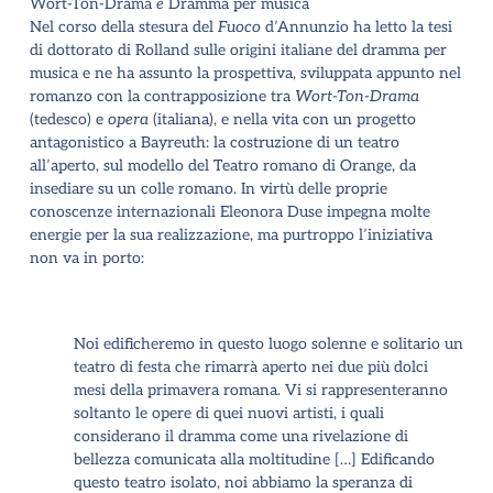
Wort-Ton-Drama
e
Dramma per musica
Nel corso della stesura del
Fuoco
d’Annunzio ha letto la tesi
di dottorato di Rolland sulle origini italiane del dramma per
musica e ne ha assunto la prospettiva, sviluppata appunto nel
romanzo con la contrapposizione tra
Wort-Ton-Drama
(tedesco) e
opera
(italiana), e nella vita con un progetto
antagonistico a Bayreuth: la costruzione di un teatro
all’aperto, sul modello del Teatro romano di Orange, da
insediare su un colle romano. In virtù delle proprie
conoscenze internazionali Eleonora Duse impegna molte
energie per la sua realizzazione, ma purtroppo l’iniziativa
non va in porto:
Noi edificheremo in questo luogo solenne e solitario un
teatro di festa che rimarrà aperto nei due più dolci
mesi della primavera romana. Vi si rappresenteranno
soltanto le opere di quei nuovi artisti, i quali
considerano il dramma come una rivelazione di
bellezza comunicata alla moltitudine […] Edificando
questo teatro isolato, noi abbiamo la speranza di