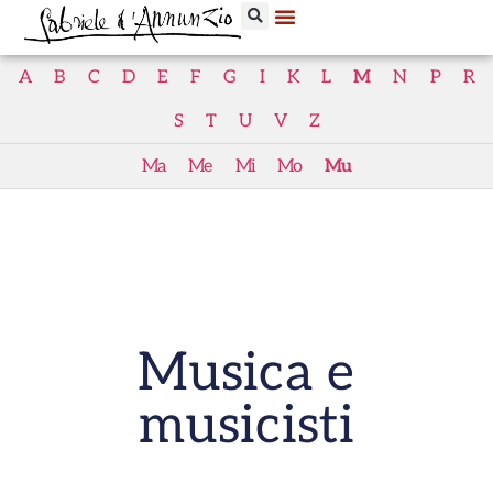
A
B
C
D
E
F
G
I
K
L
M
N
P
R
S
T
U
V
Z
Ma
Me
Mi
Mo
Mu
Musica e
musicisti