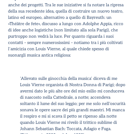
anche dei progetti. Tra le sue iniziative si fa notare la ripresa
della sua recedente idea, quella di costruire un nuovo teatro,
latino ed europeo, alternativo a quello di Bayreuth: un
«Théâtre de fete», discusso a lungo con Adolphe Appia, ricco
di idee anche logistiche (non limitato alla sola Parigi), che
purtroppo non vedrà la luce. Per quanto riguarda i suoi
contatti – sempre numerosissimi – notiamo tra i più coltivati
l’amicizia con Louis Vierne, al quale chiede spesso di
suonargli musica antica religiosa:
‘Allevato sulle ginocchia della musica’ diceva di me
Louis Vierne organista di Nostra Donna di Parigi; dopo
avermi dato le più alte ore del mio esilio mi conduceva
di nascosto nella Cattedrale, a notte; accendeva
soltanto il lume del suo leggìo; per me solo nell’oscurità
sonava le opere sacre dei più grandi maestri. Mi manca
il respiro e mi si scava il petto se ripenso alla notte
quando Louis Vierne mi rivelò il trittico sublime di
Johann Sebastian Bach: Toccata, Adagio e Fuga.