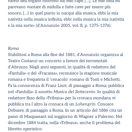
tuono dell’organo rintronò sul mio capo […]. Le mie ossa mi
parevano vuotate di midolla e fatte cave per essere più
sonore, […] in quel punto io nacqui alla musica, ebbi la mia
natività nella musica infinita, ebbi nella musica la mia natività
e la mia sorte»
(d’Annunzio 2005, vol. II, p. 1375-1376
).
Roma
Stabilitosi a Roma alla fine del 1881, d’Annunzio organizza al
Teatro Costanzi un concerto a favore dei terremotati
d’Abruzzo. Negli anni seguenti, in qualità di redattore del
«Fanfulla» e del «Fracassa», recensisce la stagione musicale
romana e frequenta il ‘cenacolo’ romano di Tosti e Michetti.
Fa la conoscenza di Franz Liszt, di passaggio a Roma; pubblica
nel «Fanfulla» il sonetto
Musica del Settecento
. In qualità di
redattore fisso della «Tribuna» per la cronaca mondana vi
pubblica tra l’altro la cronaca di un
Lohengrin
. Conosce
Debussy, di passaggio a Roma. In un articolo del 1886 cita un
passo di Maupassant sul soggiorno di Wagner a Palermo. Nel
dicembre 1884 tratta, nella «Tribuna», anche il problema del
libretto operistico: