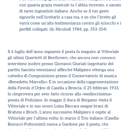
con quanta grazia
musicale
tu l’abbia ricevuto, e sanato
di tante ingiustizie italiane. Anche so il tuo gesto
signorile nell’invitarlo a casa tua, e so che l’invito gli
varrà come un’alta testimonianza contro gli sciocchi e i
perfidi collegati. (In Nicolodi 1984, pp. 353-354)
Il 6 luglio dell’anno seguente il poeta fa eseguire al Vittoriale
gli ultimi
Quartetti di Beethoven
, che ancora non conosce;
interviene inoltre presso Giovanni Giuriati (segretario del
partito fascista veneziano) affinché Malipiero ottenga una
cattedra di Composizione presso il Conservatorio di musica
«Benedetto Marcello». E in occasione della rappresentazione
della
Favola d’Orfeo
di Casella a Brescia, il 25 febbraio 1933,
lo rimprovera per aver fatto ricorso alla «mediocrissima»
poesia di Poliziano. In maggio il duca di Bergamo visita il
Vittoriale e in suo onore Luisa Bàccara esegue brani di
Brahms e Broch. L’anno successivo Malipiero è ospite al
Vittoriale per l’ultima volta; in marzo il Trio italiano (Casella-
Bonucci-Poltronieri) suona a Gardone per il poeta, che