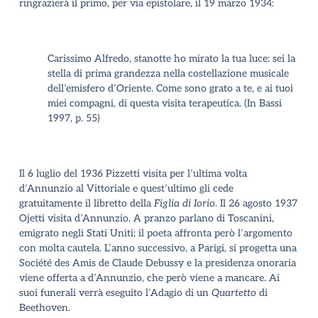
ringrazierà il primo,
per via epistolare, il 19 marzo 1934
:
Carissimo Alfredo, stanotte ho mirato la tua luce: sei la
stella di prima grandezza nella costellazione musicale
dell’emisfero d’Oriente. Come sono grato a te, e ai tuoi
miei compagni, di questa visita terapeutica. (In Bassi
1997, p. 55)
Il 6 luglio del 1936 Pizzetti visita per l’ultima volta
d’Annunzio al Vittoriale e quest’ultimo gli cede
gratuitamente il libretto della
Figlia di Iorio
. Il 26 agosto 1937
Ojetti visita d’Annunzio. A pranzo parlano di Toscanini,
emigrato negli Stati Uniti; il poeta affronta però l’argomento
con molta cautela. L’anno successivo, a Parigi, si progetta una
Société des Amis de Claude Debussy e la presidenza onoraria
viene offerta a d’Annunzio, che però viene a mancare. Ai
suoi funerali verrà eseguito l’Adagio di un
Quartetto
di
Beethoven.