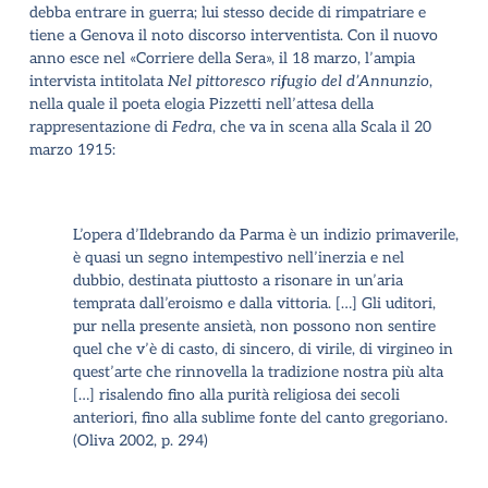
debba entrare in guerra; lui stesso decide di rimpatriare e
tiene a Genova il noto discorso interventista. Con il nuovo
anno esce nel «Corriere della Sera», il 18 marzo, l’ampia
intervista intitolata
Nel pittoresco rifugio del d’Annunzio
,
nella quale il poeta elogia Pizzetti nell’attesa della
rappresentazione di
Fedra
, che va in scena alla Scala il 20
marzo 1915:
L’opera d’Ildebrando da Parma è un indizio primaverile,
è quasi un segno intempestivo nell’inerzia e nel
dubbio, destinata piuttosto a risonare in un’aria
temprata dall’eroismo e dalla vittoria. […] Gli uditori,
pur nella presente ansietà, non possono non sentire
quel che v’è di casto, di sincero, di virile, di virgineo in
quest’arte che rinnovella la tradizione nostra più alta
[…] risalendo fino alla purità religiosa dei secoli
anteriori, fino alla sublime fonte del canto gregoriano.
(Oliva 2002, p. 294)