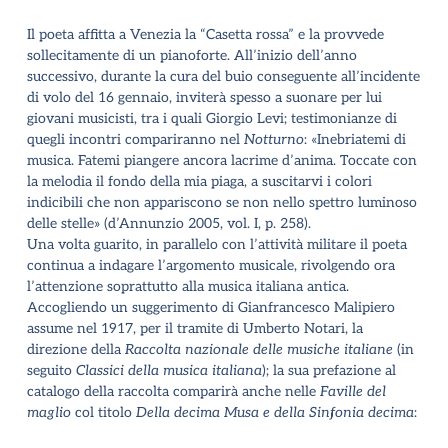
Il poeta affitta a Venezia la “Casetta rossa” e la provvede
sollecitamente di un pianoforte. All’inizio dell’anno
successivo, durante la cura del buio conseguente all’incidente
di volo del 16 gennaio, inviterà spesso a suonare per lui
giovani musicisti, tra i quali Giorgio Levi; testimonianze di
quegli incontri compariranno nel
Notturno
: «Inebriatemi di
musica. Fatemi piangere ancora lacrime d’anima. Toccate con
la melodia il fondo della mia piaga, a suscitarvi i colori
indicibili che non appariscono se non nello spettro luminoso
delle stelle» (d’Annunzio 2005, vol. I, p. 258).
Una volta guarito, in parallelo con l’attività militare il poeta
continua a indagare l’argomento musicale, rivolgendo ora
l’attenzione soprattutto alla musica italiana antica.
Accogliendo un suggerimento di Gianfrancesco Malipiero
assume nel 1917, per il tramite di Umberto Notari, la
direzione della
Raccolta nazionale delle musiche italiane
(in
seguito
Classici della musica italiana
); la sua prefazione al
catalogo della raccolta comparirà anche nelle
Faville del
maglio
col titolo
Della decima Musa e della Sinfonia decima
: