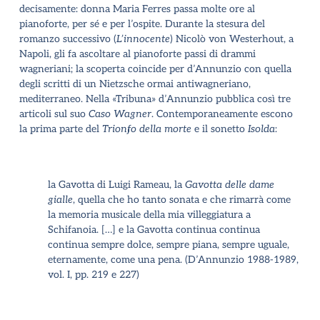
decisamente: donna Maria Ferres passa molte ore al
pianoforte, per sé e per l’ospite. Durante la stesura del
romanzo successivo (
L’innocente
) Nicolò von Westerhout, a
Napoli, gli fa ascoltare al pianoforte passi di drammi
wagneriani; la scoperta coincide per d’Annunzio con quella
degli scritti di un Nietzsche ormai antiwagneriano,
mediterraneo. Nella «Tribuna» d’Annunzio pubblica così tre
articoli sul suo
Caso Wagner
. Contemporaneamente escono
la prima parte del
Trionfo della morte
e il sonetto
Isolda
:
la Gavotta di Luigi Rameau, la
Gavotta delle dame
gialle
, quella che ho tanto sonata e che rimarrà come
la memoria musicale della mia villeggiatura a
Schifanoia. […] e la Gavotta continua continua
continua sempre dolce, sempre piana, sempre uguale,
eternamente, come una pena.
(D’Annunzio 1988-1989,
vol. I, pp. 219 e 227
)