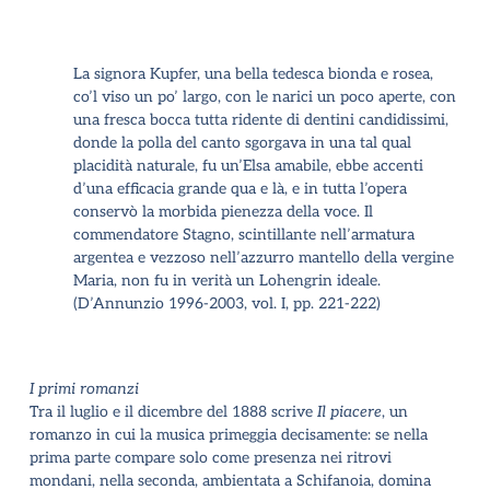
La signora Kupfer, una bella tedesca bionda e rosea,
co’l viso un po’ largo, con le narici un poco aperte, con
una fresca bocca tutta ridente di dentini candidissimi,
donde la polla del canto sgorgava in una tal qual
placidità naturale, fu un’Elsa amabile, ebbe accenti
d’una efficacia grande qua e là, e in tutta l’opera
conservò la morbida pienezza della voce. Il
commendatore Stagno, scintillante nell’armatura
argentea e vezzoso nell’azzurro mantello della vergine
Maria, non fu in verità un Lohengrin ideale.
(D’Annunzio 1996-2003, vol. I, pp. 221-222
)
I primi romanzi
Tra il luglio e il dicembre del 1888 scrive
Il piacere
, un
romanzo in cui la musica primeggia decisamente: se nella
prima parte compare solo come presenza nei ritrovi
mondani, nella seconda, ambientata a Schifanoia, domina