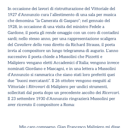
In occasione dei lavori di ristrutturazione del Vittoriale del
1927 d’Annunzio cura l’allestimento di una sala per musica
che denomina “la Camerata di Gasparo”; nel gennaio del
1928, in occasione di una visita del ministro Fedele a
Gardone, il poeta gli rende omaggio con un coro di contadini
sardi; nello stesso anno, per una rappresentazione scaligera
del
Cavaliere della rosa
diretto da Richard Strauss, il poeta
invia al compositore un lungo telegramma di augurio. L’anno
successivo il poeta chiede a Mussolini che Pizzetti e
Malipiero vengano eletti Accademici d’Italia; vengono invece
nominati Giordano e Mascagni, e in una lettera a Mussolini
d’Annunzio si rammarica che siano stati loro preferiti quei
due “buoni mercatanti”. Il 26 ottobre vengono eseguiti al
Vittoriale i
Ritrovari
di Malipiero per undici strumenti,
sollecitati dal poeta dopo un precedente ascolto dei
Ricercari
.
Il 23 settembre 1930 d’Annunzio ringrazierà Mussolini
per
aver ricevuto il compositore a Roma:
Mio caro compagno, Gian Francesco Malipiero mi disse