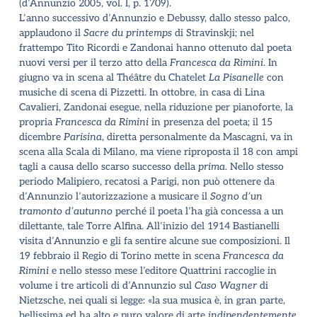
(d’Annunzio 2005, vol. I, p. 1709).
L’anno successivo d’Annunzio e Debussy, dallo stesso palco,
applaudono il
Sacre du printemps
di Stravinskji; nel
frattempo Tito Ricordi e Zandonai hanno ottenuto dal poeta
nuovi versi per il terzo atto della
Francesca da Rimini
. In
giugno va in scena al Théâtre du Chatelet
La Pisanelle
con
musiche di scena di Pizzetti. In ottobre, in casa di Lina
Cavalieri, Zandonai esegue, nella riduzione per pianoforte, la
propria
Francesca da Rimini
in presenza del poeta; il 15
dicembre
Parisina
, diretta personalmente da Mascagni, va in
scena alla Scala di Milano, ma viene riproposta il 18 con ampi
tagli a causa dello scarso successo della
prima
. Nello stesso
periodo Malipiero, recatosi a Parigi, non può ottenere da
d’Annunzio l’autorizzazione a musicare il
Sogno d’un
tramonto d’autunno
perché il poeta l’ha già concessa a un
dilettante, tale Torre Alfina. All’inizio del 1914 Bastianelli
visita d’Annunzio e gli fa sentire alcune sue composizioni. Il
19 febbraio il Regio di Torino mette in scena
Francesca da
Rimini
e nello stesso mese l’editore Quattrini raccoglie in
volume i tre articoli di d’Annunzio sul
Caso Wagner
di
Nietzsche, nei quali si legge: «la sua musica è, in gran parte,
bellissima ed ha alto e puro valore di arte
indipendentemente