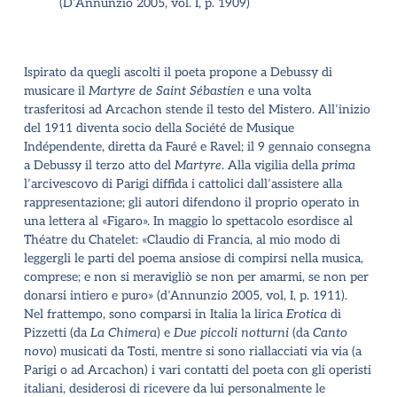
(D’Annunzio 2005, vol. I,
p. 1909
)
Ispirato da quegli ascolti il poeta propone a Debussy di
musicare il
Martyre de Saint Sébastien
e una volta
trasferitosi ad Arcachon stende il testo del Mistero. All’inizio
del 1911 diventa socio della Société de Musique
Indépendente, diretta da Fauré e Ravel; il 9 gennaio consegna
a Debussy il terzo atto del
Martyre
. Alla vigilia della
prima
l’arcivescovo di Parigi diffida i cattolici dall’assistere alla
rappresentazione; gli autori difendono il proprio operato in
una lettera al «Figaro». In maggio lo spettacolo esordisce al
Théatre du Chatelet: «Claudio di Francia, al mio modo di
leggergli le parti del poema ansiose di compirsi nella musica,
comprese; e non si meravigliò se non per amarmi, se non per
donarsi intiero e puro» (
d’Annunzio 2005, vol, I, p. 1911
).
Nel frattempo, sono comparsi in Italia la lirica
Erotica
di
Pizzetti (da
La Chimera
) e
Due piccoli notturni
(da
Canto
novo
) musicati da Tosti, mentre si sono riallacciati via via (a
Parigi o ad Arcachon) i vari contatti del poeta con gli operisti
italiani, desiderosi di ricevere da lui personalmente le