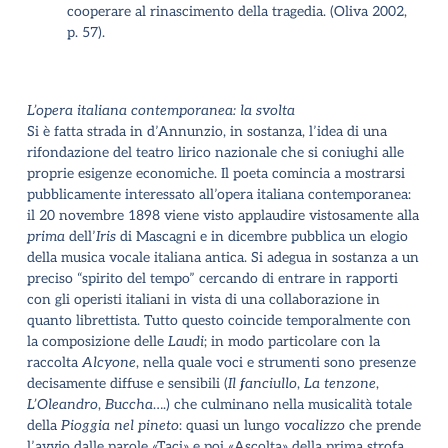
cooperare al rinascimento della tragedia. (Oliva 2002,
p. 57
).
L’opera italiana contemporanea: la svolta
Si è fatta strada in d’Annunzio, in sostanza, l’idea di una
rifondazione del teatro lirico nazionale che si coniughi alle
proprie esigenze economiche. Il poeta comincia a mostrarsi
pubblicamente interessato all’opera italiana contemporanea:
il 20 novembre 1898 viene visto applaudire vistosamente alla
prima
dell’
Iris
di Mascagni e in dicembre pubblica un elogio
della musica vocale italiana antica. Si adegua in sostanza a un
preciso “spirito del tempo” cercando di entrare in rapporti
con gli operisti italiani in vista di una collaborazione in
quanto librettista. Tutto questo coincide temporalmente con
la composizione delle
Laudi
; in modo particolare con la
raccolta
Alcyone
, nella quale voci e strumenti sono presenze
decisamente diffuse e sensibili (
Il fanciullo
,
La tenzone
,
L’Oleandro
,
Buccha
….) che culminano nella musicalità totale
della
Pioggia nel pineto
: quasi un lungo
vocalizzo
che prende
l’avvio dalle parole «Taci» e poi «Ascolta» della prima strofa,