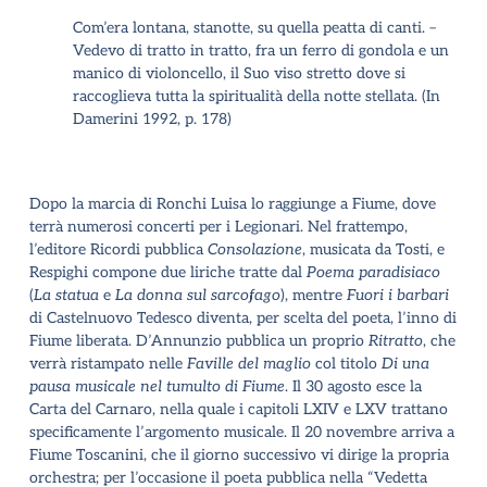
Com’era lontana, stanotte, su quella peatta di canti. –
Vedevo di tratto in tratto, fra un ferro di gondola e un
manico di violoncello, il Suo viso stretto dove si
raccoglieva tutta la spiritualità della notte stellata. (In
Damerini 1992, p. 178)
Dopo la marcia di Ronchi Luisa lo raggiunge a Fiume, dove
terrà numerosi concerti per i Legionari. Nel frattempo,
l’editore Ricordi pubblica
Consolazione
, musicata da Tosti, e
Respighi compone due liriche tratte dal
Poema paradisiaco
(
La statua
e
La donna sul sarcofago
), mentre
Fuori i barbari
di Castelnuovo Tedesco diventa, per scelta del poeta, l’inno di
Fiume liberata. D’Annunzio pubblica un proprio
Ritratto
, che
verrà ristampato nelle
Faville del maglio
col titolo
Di una
pausa musicale nel tumulto di Fiume
. Il 30 agosto esce la
Carta del Carnaro, nella quale i capitoli LXIV e LXV trattano
specificamente l’argomento musicale. Il 20 novembre arriva a
Fiume Toscanini, che il giorno successivo vi dirige la propria
orchestra; per l’occasione il poeta pubblica nella “Vedetta