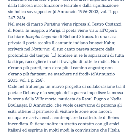
dalla faticosa macchinazione teatrale e dalla significazione
simbolica sovrapposte» (d’Annunzio 1996-2003, vol. II, pp.
247-248).
Nel mese di marzo
Parisina
viene ripresa al Teatro Costanzi
di Roma. In maggio, a Parigi, il poeta viene visto all’Opéra
fischiare
Josephs Legende
di Richard Strauss. In una casa
privata il poeta ascolta il cantante indiano Isnayat Kahn;
scriverà nel
Notturno
: «il suo canto pareva sorgere dalla
profondità del tempio […] fondere in sé le aspirazioni di tutta
la stirpe, raccogliere in sé il travaglio di tutte le radici. Non
c’erano più pareti, non c’era più il camino angusto; non
c’erano più fantasmi né maschere né frodi» (d’Annunzio
2005, vol. I, p. 268).
Cade nel frattempo un nuovo progetto di collaborazione tra il
poeta e Debussy e lo scoppio della guerra impedisce la messa
in scena della
Ville morte
, musicata da Raoul Pugno e Nadia
Boulanger. D’Annunzio, che vuole osservarne di persona gli
esiti, ottiene il permesso di visitare le zone non ancora
occupate e arriva così a contemplare la cattedrale di Reims
incendiata. Si tiene inoltre in stretto contatto con gli amici
italiani ed esprime in molti modi la convinzione che l’Italia