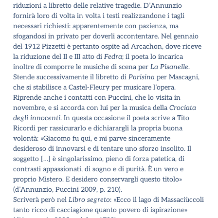
riduzioni a libretto delle relative tragedie. D’Annunzio
fornirà loro di volta in volta i testi realizzandone i tagli
necessari richiesti: apparentemente con pazienza, ma
sfogandosi in privato per doverli accontentare. Nel gennaio
del 1912 Pizzetti è pertanto ospite ad Arcachon, dove riceve
la riduzione del II e III atto di
Fedra
; il poeta lo incarica
inoltre di comporre le musiche di scena per
La
Pisanelle
.
Stende successivamente il libretto di
Parisina
per Mascagni,
che si stabilisce a Castel-Fleury per musicare l’opera.
Riprende anche i contatti con Puccini, che lo visita in
novembre, e si accorda con lui per la musica della
Crociata
degli innocenti
. In questa occasione il poeta scrive a Tito
Ricordi per rassicurarlo e dichiarargli la propria buona
volontà: «Giacomo fu qui, e mi parve sinceramente
desideroso di innovarsi e di tentare uno sforzo insolito. Il
soggetto […] è singolarissimo, pieno di forza patetica, di
contrasti appassionati, di sogno e di purità. È un vero e
proprio Mistero. E desidero conservargli questo titolo»
(d’Annunzio, Puccini 2009, p. 210).
Scriverà però nel
Libro segreto
: «Ecco il lago di Massaciùccoli
tanto ricco di cacciagione quanto povero di ispirazione»