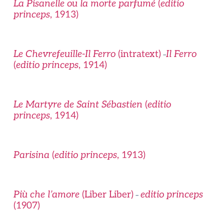
La Pisanelle ou la morte parfumé
(
editio
princeps
, 1913)
Le Chevrefeuille-Il Ferro
(intratext)
Il Ferro
–
(
editio princeps
, 1914)
Le Martyre de Saint Sébastien
(
editio
princeps
, 1914)
Parisina
(
editio princeps
, 1913)
Più che l’amore
(Liber Liber)
editio princeps
–
(1907)